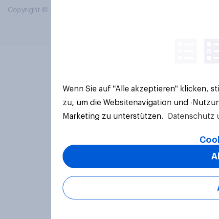
Copyright © 2026 YouGov PLC. Alle Rechte vorbehalten.
Wenn Sie auf "Alle akzeptieren" klicken, 
zu, um die Websitenavigation und -Nutzun
Marketing zu unterstützen.
Datenschutz 
Cook
A