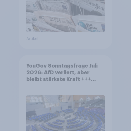
Artikel
YouGov Sonntagsfrage Juli
2026: AfD verliert, aber
bleibt stärkste Kraft +++
Großes Bedürfnis nach
Reformen in der Bevölkerung