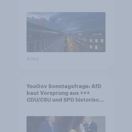
die Bevölkerung in der
Debatte um die Regulierung
von Grossbanken steht
Artikel
YouGov Sonntagsfrage: AfD
baut Vorsprung aus +++
CDU/CSU und SPD historisch
niedrig +++ Bürgerinnen und
Bürger wünschen sich
Fußball-WM ohne Politik