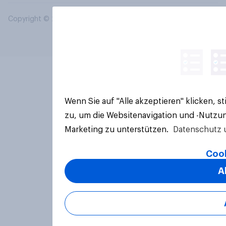
Copyright © 2026 YouGov PLC. Alle Rechte vorbehalten.
Wenn Sie auf "Alle akzeptieren" klicken, 
zu, um die Websitenavigation und -Nutzun
Marketing zu unterstützen.
Datenschutz 
Cook
A