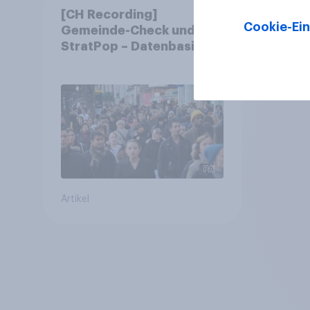
[CH Recording]
Cookie-Ein
Gemeinde-Check und
StratPop – Datenbasierte
Strategien für
Gemeinden
Artikel