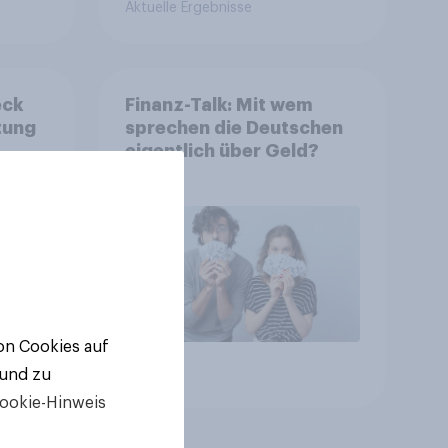
Aktuelle Ergebnisse
eck
Finanz-Talk: Mit wem
tung
sprechen die Deutschen
eigentlich über Geld?
von Cookies auf
Artikel
 und zu
ookie-Hinweis