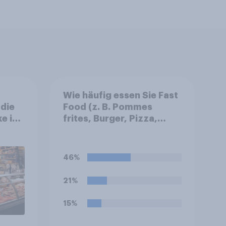
Wie häufig essen Sie Fast
 die
Food (z. B. Pommes
ke im
frites, Burger, Pizza,
andel
Hotdogs, Chicken
Nuggets oder Döner)?
46%
21%
15%