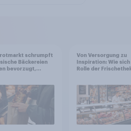
Brotmarkt schrumpft
Von Versorgung zu
ssische Bäckereien
Inspiration: Wie sich
en bevorzugt,
Rolle der Frischethe
uft wird dennoch
Lebensmitteleinzelh
ger bei SB-
wandelt
stationen