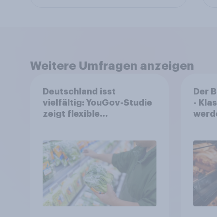
Weitere Umfragen anzeigen
Deutschland isst
Der 
vielfältig: YouGov-Studie
- Kla
zeigt flexible
werd
Ernährungstrends statt
geka
starrer Diäten
häufi
Back