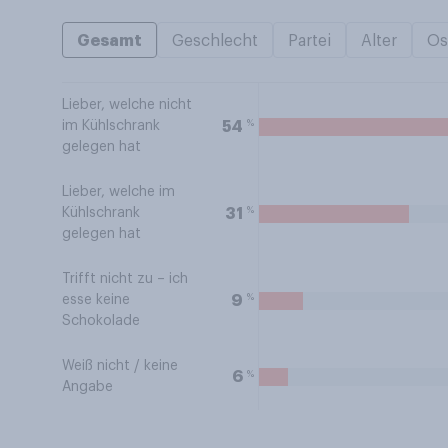
Gesamt
Geschlecht
Partei
Alter
Os
Lieber, welche nicht
%
54
im Kühlschrank
gelegen hat
Lieber, welche im
%
31
Kühlschrank
gelegen hat
Trifft nicht zu – ich
%
9
esse keine
Schokolade
Weiß nicht / keine
%
6
Angabe