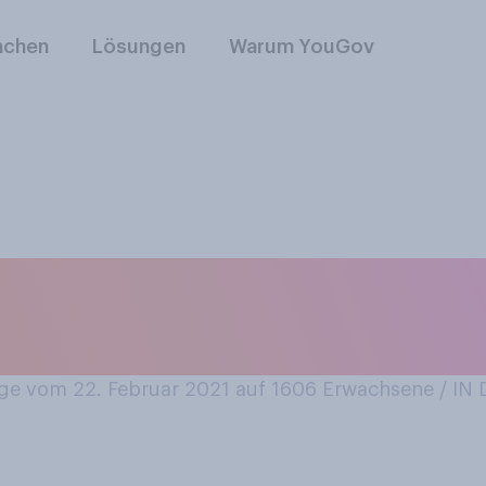
nchen
Lösungen
Warum YouGov
r Schokolade, welch
hrank gelegen hat?
e vom 22. Februar 2021 auf 1606
Erwachsene / I