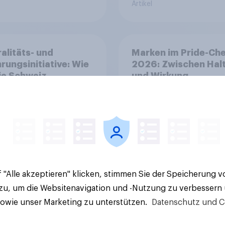
Artikel
alitäts- und
Marken im Pride-Ch
rungsinitiative: Wie
2026: Zwischen Hal
die Schweiz
und Wirkung
immen?
 "Alle akzeptieren" klicken, stimmen Sie der Speicherung 
Artikel
 zu, um die Websitenavigation und -Nutzung zu verbessern
sowie unser Marketing zu unterstützen.
Datenschutz und C