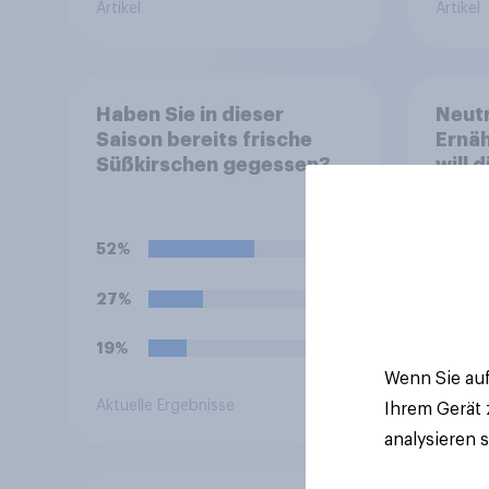
Artikel
Artikel
Haben Sie in dieser
Neutr
Saison bereits frische
Ernäh
Süßkirschen gegessen?
will 
abst
52%
27%
19%
Wenn Sie auf
Aktuelle Ergebnisse
Artikel
Ihrem Gerät
analysieren 