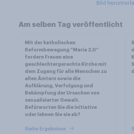
Bild herunterl
Am selben Tag veröffentlicht
Mit der katholischen
S
Reformbewegung “Maria 2.0”
d
fordern Frauen eine
K
geschlechtergerechte Kirche mit
S
dem Zugang für alle Menschen zu
d
allen Ämtern sowie die
Aufklärung, Verfolgung und
Bekämpfung der Ursachen von
sexualisierter Gewalt.
Befürworten Sie die Initiative
oder lehnen Sie sie ab?
Siehe Ergebnisse
S