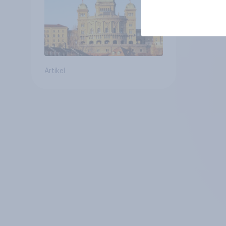
Zivildienstgesetz sinken
Artikel