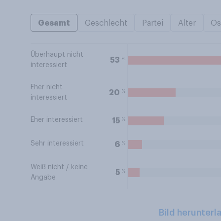
Gesamt
Geschlecht
Partei
Alter
Os
Überhaupt nicht
%
53
interessiert
Eher nicht
%
20
interessiert
Eher interessiert
%
15
Sehr interessiert
%
6
Weiß nicht / keine
%
5
Angabe
Bild herunterl