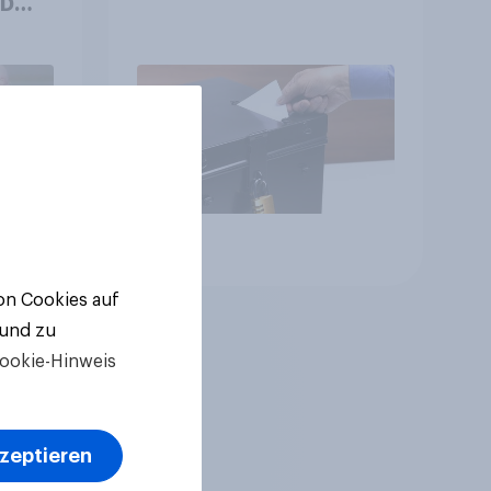
++
ger
ll-
Artikel
von Cookies auf
 und zu
ookie-Hinweis
kzeptieren