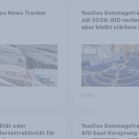
ov News Tracker
YouGov Sonntagsfr
Juli 2026: AfD verlier
aber bleibt stärkste 
+++ Großes Bedürfn
nach Reformen in de
Bevölkerung
Artikel
lität oder
YouGov Sonntagsfra
ortattraktivität für
AfD baut Vorsprung