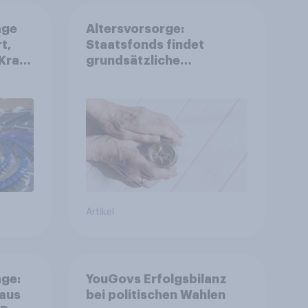
age
Altersvorsorge:
t,
Staatsfonds findet
Kraft
grundsätzliche
is
Zustimmung - Vertrauen,
r
Kosten und Sicherheit
entscheiden über die
Akzeptanz
Artikel
ge:
YouGovs Erfolgsbilanz
 aus
bei politischen Wahlen