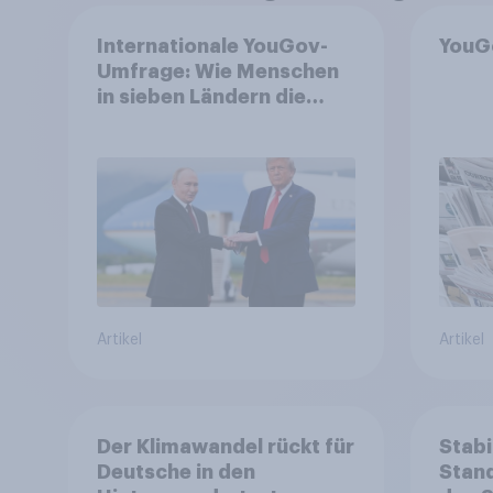
Internationale YouGov-
YouG
Umfrage: Wie Menschen
in sieben Ländern die
Rolle der USA, globale
Machtverschiebungen,
Bedrohungen und
Bündnisse bewerten
Artikel
Artikel
Der Klimawandel rückt für
Stabi
Deutsche in den
Stand