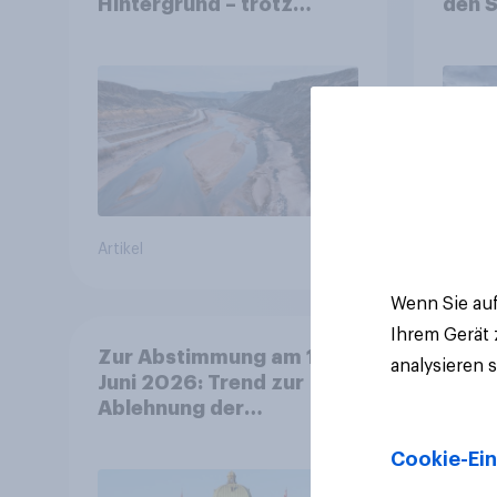
Hintergrund – trotz
den 
stabiler Überzeugung
Finan
Bevöl
Debat
Regul
Gros
Artikel
Artikel
Wenn Sie auf
Ihrem Gerät
Zur Abstimmung am 14.
analysieren 
Juni 2026: Trend zur
Ablehnung der
Bevölkerungsobergrenze
Cookie-Ein
verstetigt sich, Chancen
für Annahme des