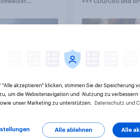
Schweizer
+++ CDU/CSU und SPD
zplatz? Wo die
historisch niedrig +
kerung in der
Bürgerinnen und Bür
te um die
wünschen sich Fußba
ierung von
WM ohne Politik
sbanken steht
Artikel
 "Alle akzeptieren" klicken, stimmen Sie der Speicherung 
 zu, um die Websitenavigation und -Nutzung zu verbessern
sowie unser Marketing zu unterstützen.
Datenschutz und C
stellungen
Alle ablehnen
Alle a