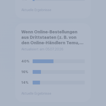
Aktuelle Ergebnisse
Wenn Online-Bestellungen
aus Drittstaaten (z. B. von
den Online-Händlern Temu,
AliExpress oder Shein)
Aktualisiert am 05.07.2026
künftig durch Zoll- oder
Bearbeitungsgebühren im
40%
Durchschnitt um einige Euro
teurer würden, wie würde
16%
sich Ihr Kaufverhalten
dadurch voraussichtlich
14%
ändern?
Aktuelle Ergebnisse