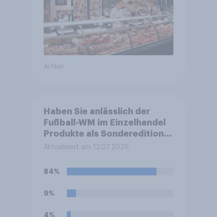
Artikel
Haben Sie anlässlich der
Fußball-WM im Einzelhandel
Produkte als Sonderedition
oder Limited Edition (z. B. mit
Aktualisiert am 12.07.2026
besonderem Geschmack,
spezieller Verpackung oder
84%
WM-Design) gekauft?
9%
4%