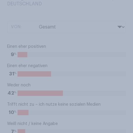
DEUTSCHLAND
VON:
Einen eher positiven
%
9
Einen eher negativen
%
31
Weder noch
%
42
Trifft nicht zu – ich nutze keine sozialen Medien
%
10
Weiß nicht / keine Angabe
%
7