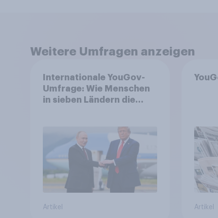
Weitere Umfragen anzeigen
Internationale YouGov-
YouG
Umfrage: Wie Menschen
in sieben Ländern die
Rolle der USA, globale
Machtverschiebungen,
Bedrohungen und
Bündnisse bewerten
Artikel
Artikel