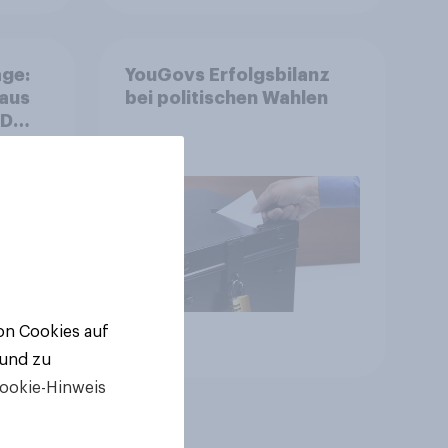
ge:
YouGovs Erfolgsbilanz
 aus
bei politischen Wahlen
++
ger
ll-
von Cookies auf
Artikel
 und zu
ookie-Hinweis