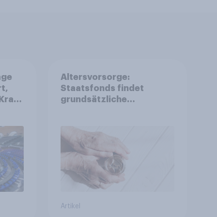
age
Altersvorsorge:
t,
Staatsfonds findet
Kraft
grundsätzliche
is
Zustimmung - Vertrauen,
r
Kosten und Sicherheit
entscheiden über die
Akzeptanz
Artikel