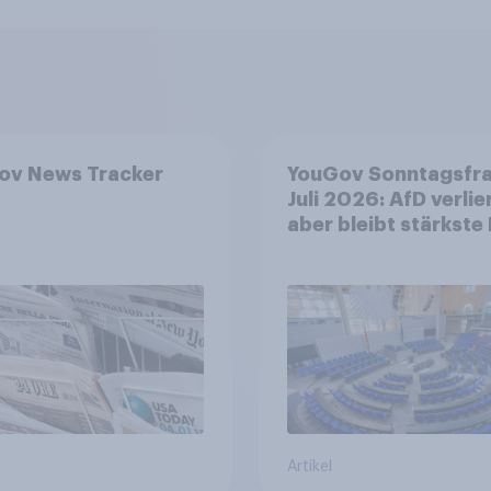
ov News Tracker
YouGov Sonntagsfr
Juli 2026: AfD verlier
aber bleibt stärkste 
+++ Großes Bedürfn
nach Reformen in de
Bevölkerung
Artikel