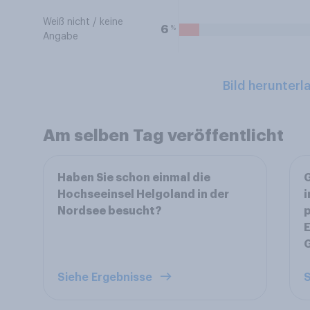
Weiß nicht / keine
%
6
Angabe
Bild herunterl
Am selben Tag veröffentlicht
Haben Sie schon einmal die
G
Hochseeinsel Helgoland in der
i
Nordsee besucht?
p
E
Siehe Ergebnisse
S