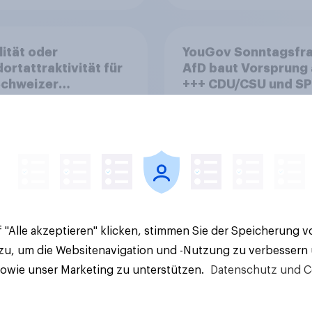
lität oder
YouGov Sonntagsfra
ortattraktivität für
AfD baut Vorsprung
Schweizer
+++ CDU/CSU und SPD
zplatz? Wo die
historisch niedrig +
kerung in der
Bürgerinnen und Bür
te um die
wünschen sich Fußba
ierung von
WM ohne Politik
sbanken steht
 "Alle akzeptieren" klicken, stimmen Sie der Speicherung 
Artikel
 zu, um die Websitenavigation und -Nutzung zu verbessern
sowie unser Marketing zu unterstützen.
Datenschutz und C