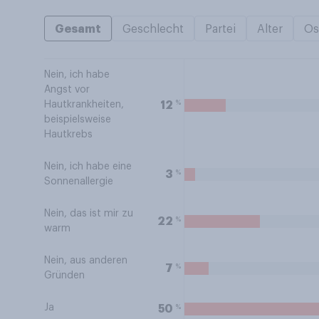
Gesamt
Geschlecht
Partei
Alter
Os
Nein, ich habe
Angst vor
%
12
Hautkrankheiten,
beispielsweise
Hautkrebs
Nein, ich habe eine
%
3
Sonnenallergie
Nein, das ist mir zu
%
22
warm
Nein, aus anderen
%
7
Gründen
Ja
%
50