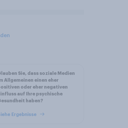
aden
lauben Sie, dass soziale Medien
m Allgemeinen einen eher
ositiven oder eher negativen
influss auf Ihre psychische
Gesundheit haben?
iehe Ergebnisse