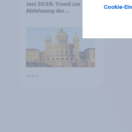
Juni 2026: Trend zur
Cookie-Ein
Ablehnung der
Bevölkerungsobergrenze
verstetigt sich, Chancen
für Annahme des
Zivildienstgesetz sinken
Artikel