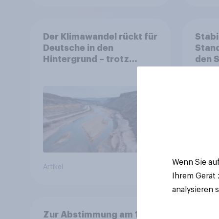
Der Klimawandel rückt für
Stabi
Deutsche in den
Stand
Hintergrund – trotz
den 
stabiler Überzeugung
Finan
Bevöl
Debat
Regul
Gros
Wenn Sie auf
Artikel
Artikel
Ihrem Gerät
analysieren 
Zur Abstimmung am 14.