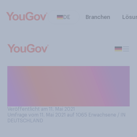
DE
Branchen
Lösu
Haben sie in den
vergangenen 2 Monaten
Modeschmuck oder
Accessoires gekauft?
Veröffentlicht am 11. Mai 2021
Umfrage vom 11. Mai 2021 auf 1065
Erwachsene / IN
DEUTSCHLAND