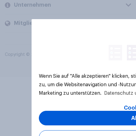
Unternehmen
Mitglieder und Kunden
Copyright © 2026 YouGov PLC. Alle Rechte vorbehalten.
Wenn Sie auf "Alle akzeptieren" klicken, 
zu, um die Websitenavigation und -Nutzun
Marketing zu unterstützen.
Datenschutz 
Cook
A