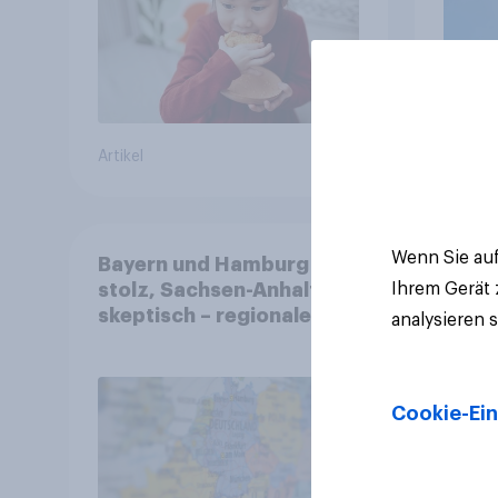
Artikel
Artikel
Wenn Sie auf
Bayern und Hamburg
Ihrem Gerät
stolz, Sachsen-Anhalt
skeptisch – regionale
analysieren 
Identität im Vergleich +++
Verbundenheit mit
Europa im Osten am
Cookie-Ein
geringsten