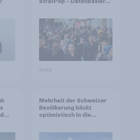
?
StratPop – Datenbasierte
Strategien für
Gemeinden
Artikel
d:
Mehrheit der Schweizer
ls
Bevölkerung blickt
nd
optimistisch in die
Zukunft – Sorgen
betreffen vor allem
Gesundheitswesen und