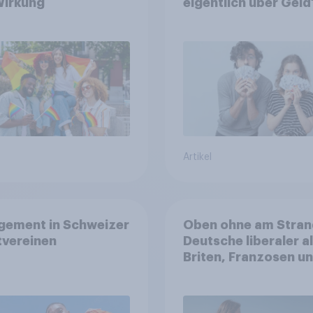
Wirkung
eigentlich über Geld
Artikel
gement in Schweizer
Oben ohne am Stran
tvereinen
Deutsche liberaler a
Briten, Franzosen u
Italiener