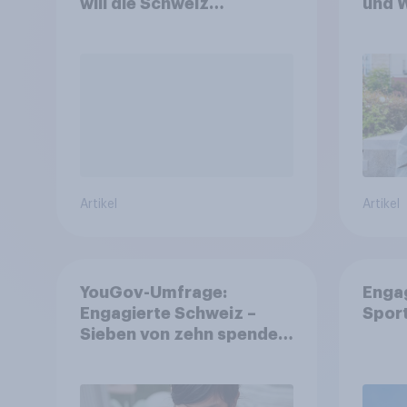
will die Schweiz
und 
abstimmen?
Artikel
Artikel
YouGov-Umfrage:
Enga
Engagierte Schweiz –
Spor
Sieben von zehn spenden,
fast die Hälfte arbeitet
freiwillig