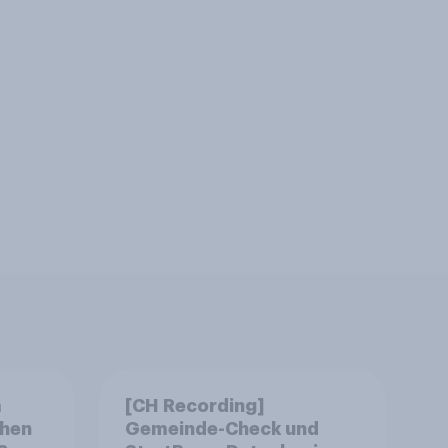
m
[CH Recording]
chen
Gemeinde-Check und