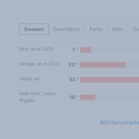
Gesamt
Geschlecht
Partei
Alter
Os
Mehr als in 2020
%
7
Weniger als in 2020
%
30
Gleich viel
%
53
Weiß nicht / keine
%
10
Angabe
Bild herunterl