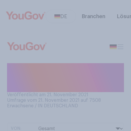
DE
Branchen
Lösu
Werden Sie in diesem Jahr
einen Adventskranz zu
Hause haben?
Veröffentlicht am 21. November 2021
Umfrage vom 21. November 2021 auf 7508
Erwachsene / IN DEUTSCHLAND
VON: