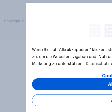
Copyright © 2026 YouGov PLC. Alle Rechte vorbehalten.
Wenn Sie auf "Alle akzeptieren" klicken, 
zu, um die Websitenavigation und -Nutzun
Marketing zu unterstützen.
Datenschutz 
Cook
A