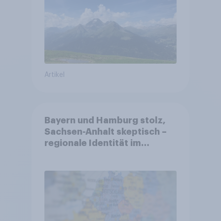
Altersvorsorge
Artikel
Bayern und Hamburg stolz,
Sachsen-Anhalt skeptisch –
regionale Identität im
Vergleich +++ Verbundenheit
mit Europa im Osten am
geringsten