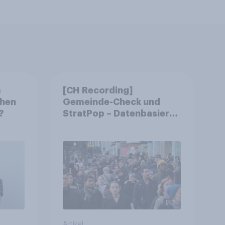
m
[CH Recording]
chen
Gemeinde-Check und
?
StratPop – Datenbasierte
Strategien für
Gemeinden
Artikel