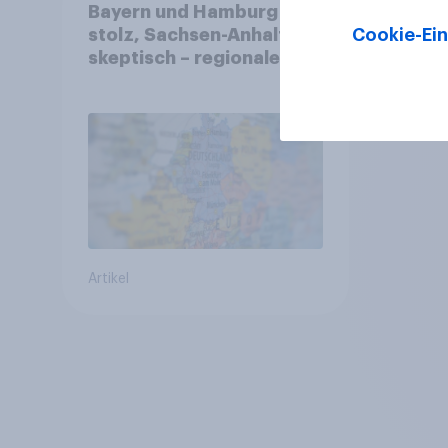
Bayern und Hamburg
Cookie-Ein
stolz, Sachsen-Anhalt
skeptisch – regionale
Identität im Vergleich +++
Verbundenheit mit
Europa im Osten am
geringsten
Artikel