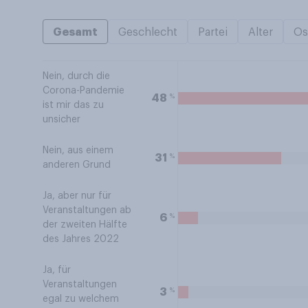
Gesamt
Geschlecht
Partei
Alter
Os
Nein, durch die
Corona-Pandemie
%
48
ist mir das zu
unsicher
Nein, aus einem
%
31
anderen Grund
Ja, aber nur für
Veranstaltungen ab
%
6
der zweiten Hälfte
des Jahres 2022
Ja, für
Veranstaltungen
%
3
egal zu welchem