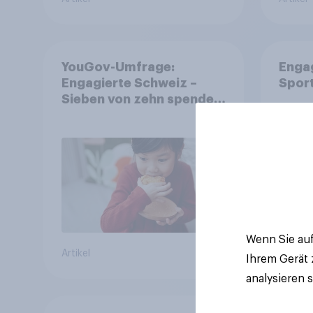
YouGov-Umfrage:
Enga
Engagierte Schweiz –
Spor
Sieben von zehn spenden,
fast die Hälfte arbeitet
freiwillig
Wenn Sie auf
Artikel
Artikel
Ihrem Gerät
analysieren 