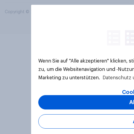
Copyright © 2026 YouGov PLC. Alle Rechte vorbehalten.
Wenn Sie auf "Alle akzeptieren" klicken, 
zu, um die Websitenavigation und -Nutzun
Marketing zu unterstützen.
Datenschutz 
Cook
A