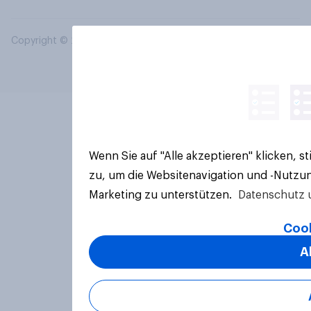
Copyright © 2026 YouGov PLC. Alle Rechte vorbehalten.
Wenn Sie auf "Alle akzeptieren" klicken, 
zu, um die Websitenavigation und -Nutzun
Marketing zu unterstützen.
Datenschutz 
Cook
A