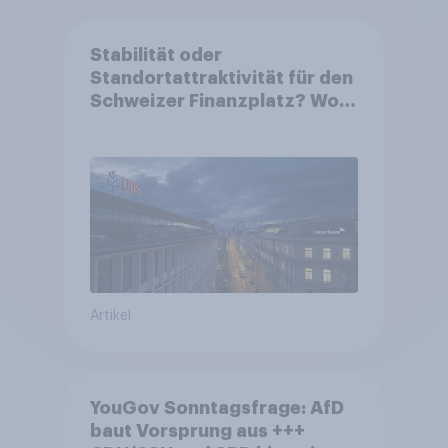
Stabilität oder
Standortattraktivität für den
Schweizer Finanzplatz? Wo
die Bevölkerung in der
Debatte um die Regulierung
von Grossbanken steht
Artikel
YouGov Sonntagsfrage: AfD
baut Vorsprung aus +++