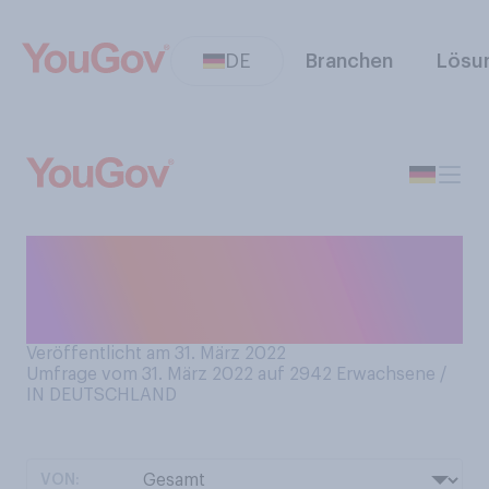
DE
Branchen
Lösu
Haben Sie in diesem Jahr
bereits süße Osterartikel im
Supermarkt gekauft?
Veröffentlicht am 31. März 2022
Umfrage vom 31. März 2022 auf 2942
Erwachsene /
IN DEUTSCHLAND
VON: