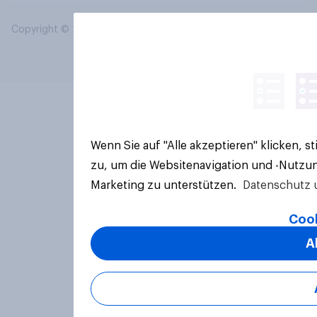
Copyright © 2026 YouGov PLC. Alle Rechte vorbehalten.
Wenn Sie auf "Alle akzeptieren" klicken, 
zu, um die Websitenavigation und -Nutzun
Marketing zu unterstützen.
Datenschutz 
Cook
A