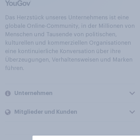
Das Herzstück unseres Unternehmens ist eine
globale Online-Community, in der Millionen von
Menschen und Tausende von politischen,
kulturellen und kommerziellen Organisationen
eine kontinuierliche Konversation über ihre
Überzeugungen, Verhaltensweisen und Marken
führen.
Unternehmen
Mitglieder und Kunden