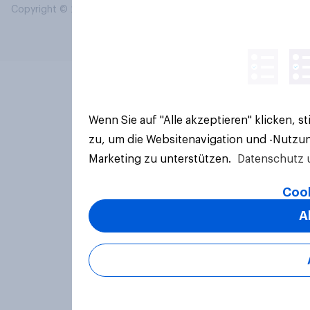
Copyright © 2026 YouGov PLC. Alle Rechte vorbehalten.
Wenn Sie auf "Alle akzeptieren" klicken, 
zu, um die Websitenavigation und -Nutzun
Marketing zu unterstützen.
Datenschutz 
Cook
A