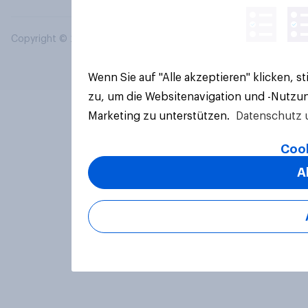
Copyright © 2026 YouGov PLC. Alle Rechte vorbehalten.
Wenn Sie auf "Alle akzeptieren" klicken, 
zu, um die Websitenavigation und -Nutzun
Marketing zu unterstützen.
Datenschutz 
Cook
A