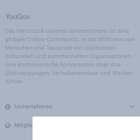
Das Herzstück unseres Unternehmens ist eine
globale Online-Community, in der Millionen von
Menschen und Tausende von politischen,
kulturellen und kommerziellen Organisationen
eine kontinuierliche Konversation über ihre
Überzeugungen, Verhaltensweisen und Marken
führen.
Unternehmen
Mitglieder und Kunden