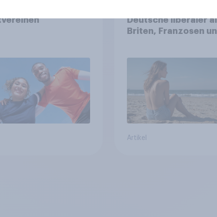
gement in Schweizer
Oben ohne am Stran
tvereinen
Deutsche liberaler a
Briten, Franzosen u
Italiener
Artikel