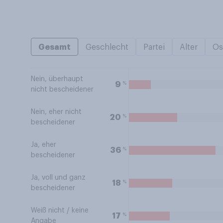
Gesamt
Geschlecht
Partei
Alter
Os
Nein, überhaupt
%
9
nicht bescheidener
Nein, eher nicht
%
20
bescheidener
Ja, eher
%
36
bescheidener
Ja, voll und ganz
%
18
bescheidener
Weiß nicht / keine
%
17
Angabe