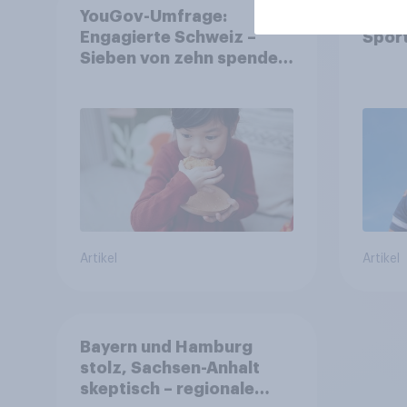
YouGov-Umfrage:
Enga
Engagierte Schweiz –
Spor
Sieben von zehn spenden,
fast die Hälfte arbeitet
freiwillig
Artikel
Artikel
Bayern und Hamburg
stolz, Sachsen-Anhalt
skeptisch – regionale