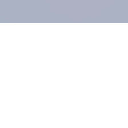
UNTERNEHMEN
MIT
Impressum
Pane
Über YouGov
Pane
Methodik
Karri
Unser Panel
Anle