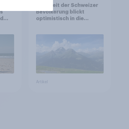
d:
Mehrheit der Schweizer
ls
Bevölkerung blickt
nd
optimistisch in die
Zukunft – Sorgen
betreffen vor allem
Gesundheitswesen und
Altersvorsorge
Artikel