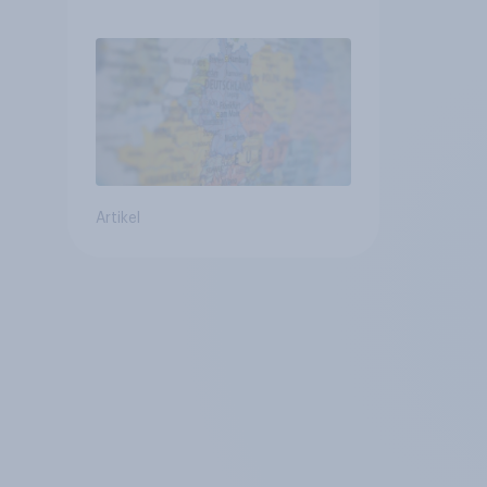
Identität im Vergleich +++
Verbundenheit mit
Europa im Osten am
geringsten
Artikel