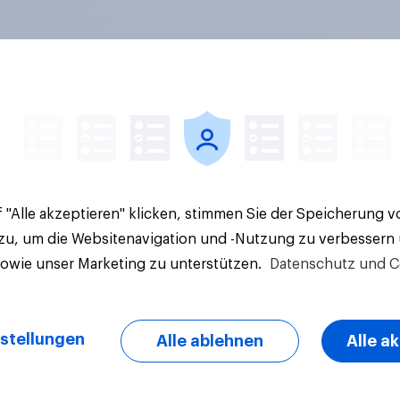
en im Pride-Check
Finanz-Talk: Mit we
: Zwischen Haltung
sprechen die Deuts
Wirkung
eigentlich über Geld
 "Alle akzeptieren" klicken, stimmen Sie der Speicherung 
 zu, um die Websitenavigation und -Nutzung zu verbessern
sowie unser Marketing zu unterstützen.
Datenschutz und C
Artikel
stellungen
Alle ablehnen
Alle a