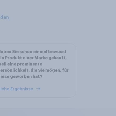
aden
aben Sie schon einmal bewusst
in Produkt einer Marke gekauft,
eil eine prominente
ersönlichkeit, die Sie mögen, für
diese geworben hat?
iehe Ergebnisse