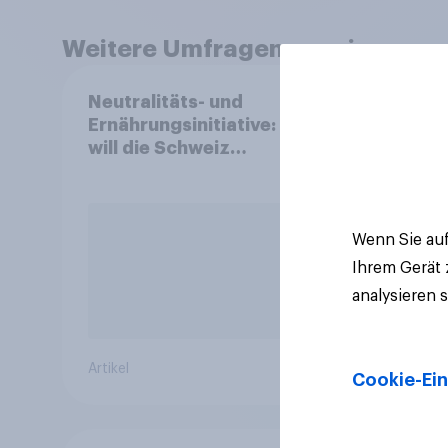
Weitere Umfragen anzeigen
Neutralitäts- und
Mark
Ernährungsinitiative: Wie
2026
will die Schweiz
und 
abstimmen?
Wenn Sie auf
Ihrem Gerät
analysieren 
Artikel
Artikel
Cookie-Ein