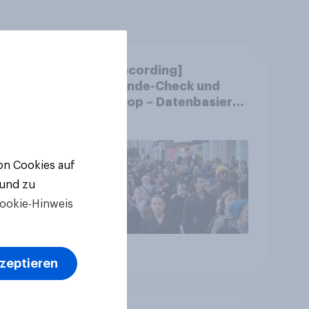
m
[CH Recording]
chen
Gemeinde-Check und
?
StratPop – Datenbasierte
Strategien für
Gemeinden
von Cookies auf
 und zu
ookie-Hinweis
Artikel
kzeptieren