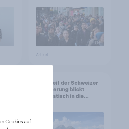
Gemeinden
Artikel
d:
Mehrheit der Schweizer
ls
Bevölkerung blickt
nd
optimistisch in die
Zukunft – Sorgen
betreffen vor allem
Gesundheitswesen und
von Cookies auf
Altersvorsorge