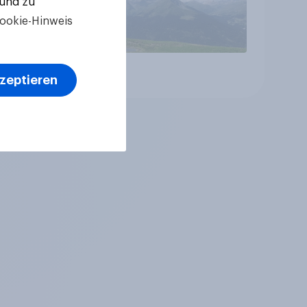
 und zu
ookie-Hinweis
Artikel
kzeptieren