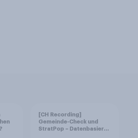
m
[CH Recording]
chen
Gemeinde-Check und
?
StratPop – Datenbasierte
Strategien für