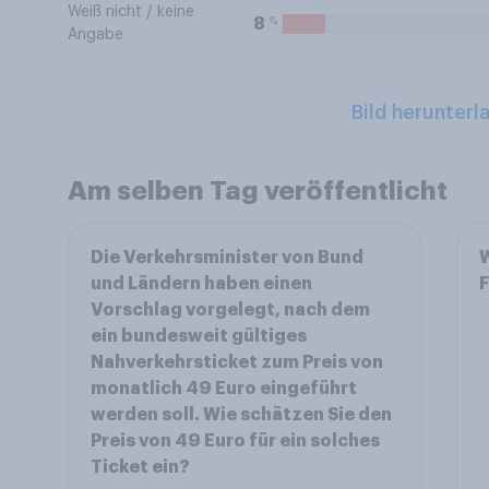
Weiß nicht / keine
%
8
Angabe
Bild herunterl
Am selben Tag veröffentlicht
Die Verkehrsminister von Bund
W
und Ländern haben einen
F
Vorschlag vorgelegt, nach dem
ein bundesweit gültiges
Nahverkehrsticket zum Preis von
monatlich 49 Euro eingeführt
werden soll. Wie schätzen Sie den
Preis von 49 Euro für ein solches
Ticket ein?