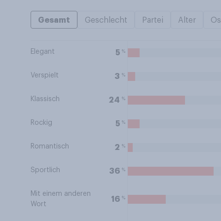
Gesamt
Geschlecht
Partei
Alter
Os
Elegant
%
5
Verspielt
%
3
Klassisch
%
24
Rockig
%
5
Romantisch
%
2
Sportlich
%
36
Mit einem anderen
%
16
Wort