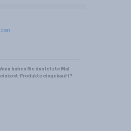
aden
ann haben Sie das letzte Mal
einkost-Produkte eingekauft?