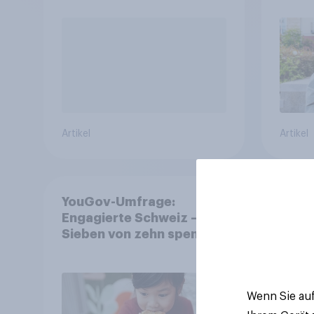
Artikel
Artikel
YouGov-Umfrage:
Enga
Engagierte Schweiz –
Spor
Sieben von zehn spenden,
fast die Hälfte arbeitet
freiwillig
Wenn Sie auf