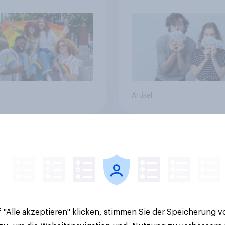
Artikel
gement in Schweizer
Oben ohne am Stran
tvereinen
Deutsche liberaler a
Briten, Franzosen u
Italiener
 "Alle akzeptieren" klicken, stimmen Sie der Speicherung 