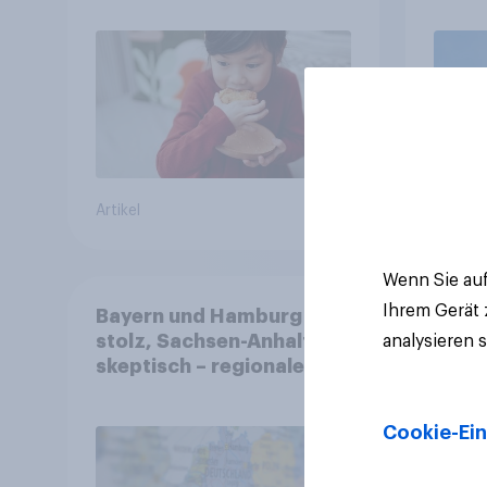
freiwillig
Artikel
Artikel
Wenn Sie auf
Ihrem Gerät
Bayern und Hamburg
stolz, Sachsen-Anhalt
analysieren 
skeptisch – regionale
Identität im Vergleich +++
Verbundenheit mit
Cookie-Ein
Europa im Osten am
geringsten