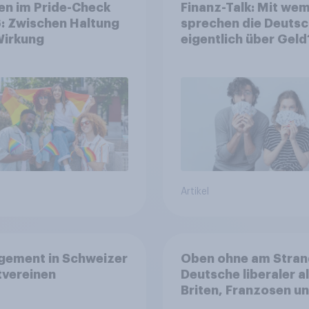
en im Pride-Check
Finanz-Talk: Mit we
: Zwischen Haltung
sprechen die Deuts
Wirkung
eigentlich über Geld
Artikel
gement in Schweizer
Oben ohne am Stran
tvereinen
Deutsche liberaler a
Briten, Franzosen u
Italiener