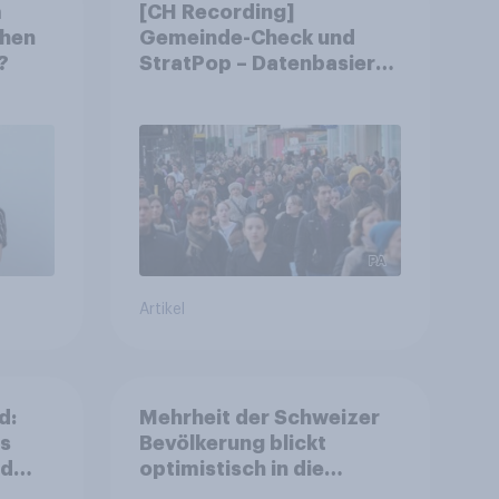
m
[CH Recording]
chen
Gemeinde-Check und
?
StratPop – Datenbasierte
Strategien für
Gemeinden
Artikel
d:
Mehrheit der Schweizer
ls
Bevölkerung blickt
nd
optimistisch in die
Zukunft – Sorgen