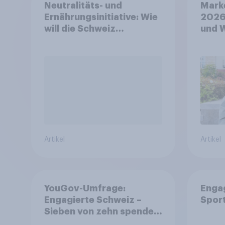
Neutralitäts- und
Mark
Ernährungsinitiative: Wie
2026
will die Schweiz
und 
abstimmen?
Artikel
Artikel
YouGov-Umfrage:
Enga
Engagierte Schweiz –
Spor
Sieben von zehn spenden,
fast die Hälfte arbeitet