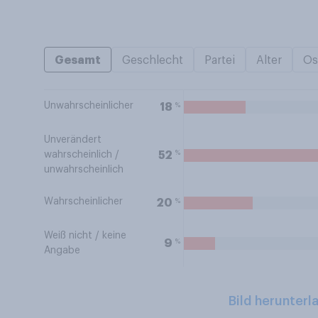
Gesamt
Geschlecht
Partei
Alter
Os
Unwahrscheinlicher
%
18
Unverändert
%
52
wahrscheinlich /
unwahrscheinlich
Wahrscheinlicher
%
20
Weiß nicht / keine
%
9
Angabe
Bild herunterl