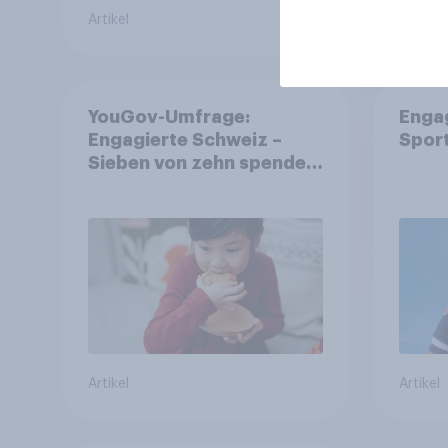
Artikel
Artikel
YouGov-Umfrage:
Enga
Engagierte Schweiz –
Spor
Sieben von zehn spenden,
fast die Hälfte arbeitet
freiwillig
Artikel
Artikel