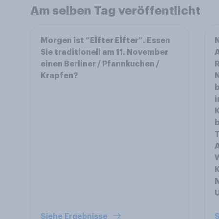
Am selben Tag veröffentlicht
Morgen ist “Elfter Elfter”. Essen
Sie traditionell am 11. November
A
einen Berliner / Pfannkuchen /
R
Krapfen?
N
b
b
T
W
K
Siehe Ergebnisse
S