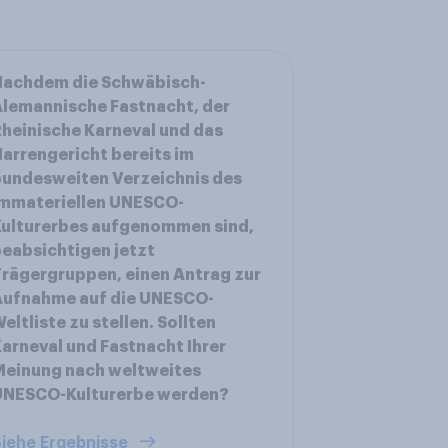
Nachdem die Schwäbisch-
lemannische Fastnacht, der
heinische Karneval und das
arrengericht bereits im
undesweiten Verzeichnis des
immateriellen UNESCO-
Kulturerbes aufgenommen sind,
eabsichtigen jetzt
rägergruppen, einen Antrag zur
Aufnahme auf die UNESCO-
eltliste zu stellen. Sollten
arneval und Fastnacht Ihrer
Meinung nach weltweites
UNESCO-Kulturerbe werden?
iehe Ergebnisse