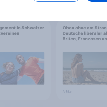
Artikel
gement in Schweizer
Oben ohne am Stran
tvereinen
Deutsche liberaler a
Briten, Franzosen u
Italiener
Artikel