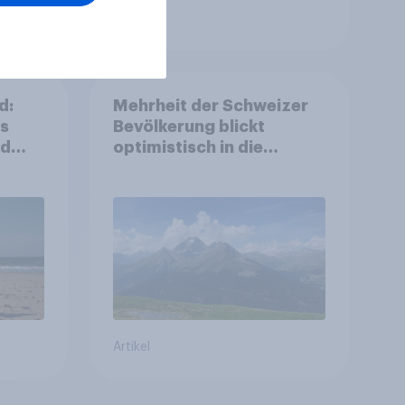
Artikel
d:
Mehrheit der Schweizer
ls
Bevölkerung blickt
nd
optimistisch in die
Zukunft – Sorgen
betreffen vor allem
Gesundheitswesen und
Altersvorsorge
Artikel