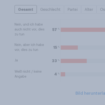
Gesamt
Geschlecht
Partei
Alter
Os
Nein, und ich habe
%
57
auch nicht vor, dies
zu tun
Nein, aber ich habe
%
15
vor, dies zu tun
Ja
%
23
Weiß nicht / keine
%
4
Angabe
Bild herunterl