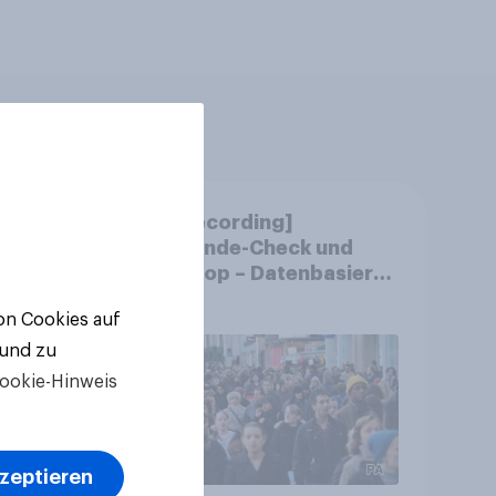
m
[CH Recording]
chen
Gemeinde-Check und
?
StratPop – Datenbasierte
Strategien für
von Cookies auf
Gemeinden
 und zu
ookie-Hinweis
kzeptieren