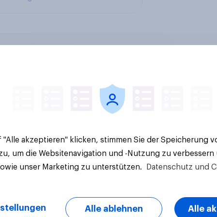
en im Pride-Check
Finanz-Talk: Mit we
: Zwischen Haltung
sprechen die Deuts
Wirkung
eigentlich über Geld
 "Alle akzeptieren" klicken, stimmen Sie der Speicherung 
 zu, um die Websitenavigation und -Nutzung zu verbessern
sowie unser Marketing zu unterstützen.
Datenschutz und C
stellungen
Alle ablehnen
Alle a