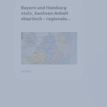
Bayern und Hamburg
stolz, Sachsen-Anhalt
skeptisch – regionale
Identität im Vergleich +++
Verbundenheit mit
Europa im Osten am
geringsten
Artikel