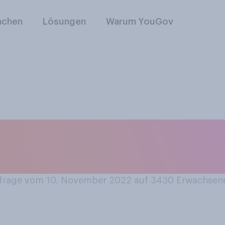
nchen
Lösungen
Warum YouGov
 einmal selbst eine
len gebacken?
rage vom 10. November 2022 auf 3430
Erwachsen