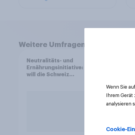
Weitere Umfragen anzeigen
Neutralitäts- und
Mark
Ernährungsinitiative: Wie
2026
will die Schweiz
und 
abstimmen?
Wenn Sie auf
Ihrem Gerät
analysieren 
Cookie-Ein