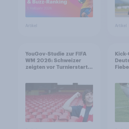
Artikel
Artikel
YouGov-Studie zur FIFA
Kick-
WM 2026: Schweizer
Deut
zeigten vor Turnierstart
Fiebe
mehr Begeisterung als
Vorfr
Deutsche
Fußba
Welt