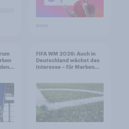
Artikel
arum
FIFA WM 2026: Auch in
rken
Deutschland wächst das
idend
Interesse – für Marken
bietet sich ein starkes
Sponsoring-Umfeld