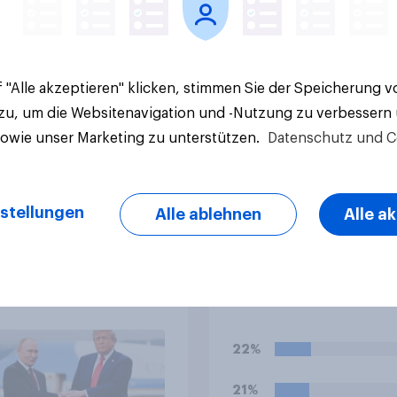
 "Alle akzeptieren" klicken, stimmen Sie der Speicherung 
 zu, um die Websitenavigation und -Nutzung zu verbessern
sowie unser Marketing zu unterstützen.
Datenschutz und C
stellungen
Alle ablehnen
Alle a
nationale YouGov-
Wie viele Liegestütz
age: Wie Menschen
schaffen Sie am Stü
eben Ländern die
 der USA, globale
tverschiebungen,
ohungen und
22%
nisse bewerten
21%