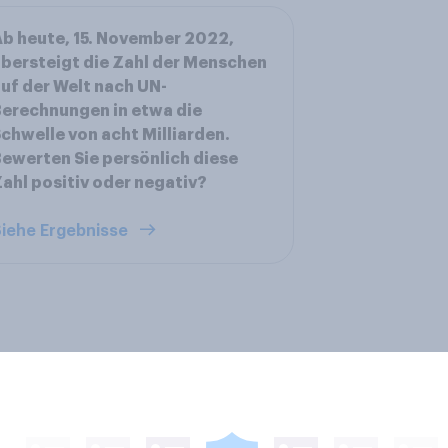
b heute, 15. November 2022,
bersteigt die Zahl der Menschen
uf der Welt nach UN-
erechnungen in etwa die
chwelle von acht Milliarden.
ewerten Sie persönlich diese
ahl positiv oder negativ?
iehe Ergebnisse