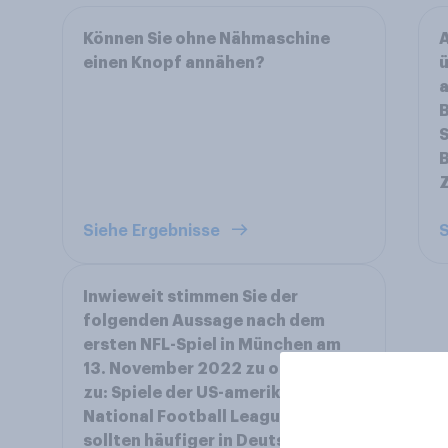
Können Sie ohne Nähmaschine
A
einen Knopf annähen?
ü
a
B
S
B
Z
Siehe Ergebnisse
S
Inwieweit stimmen Sie der
folgenden Aussage nach dem
ersten NFL-Spiel in München am
13. November 2022 zu oder nicht
zu: Spiele der US-amerikanischen
National Football League (NFL)
sollten häufiger in Deutschland