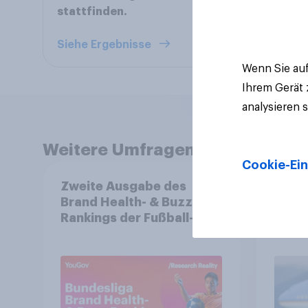
stattfinden.
Siehe Ergebnisse
Wenn Sie auf
Ihrem Gerät
analysieren 
Weitere Umfragen anzeigen
Cookie-Ein
Zweite Ausgabe des
Inter
Brand Health- & Buzz-
Umfr
Rankings der Fußball-
in si
Bundesliga: FC Bayern
Rolle
München festigt
Mach
Spitzenposition
Bedr
Bünd