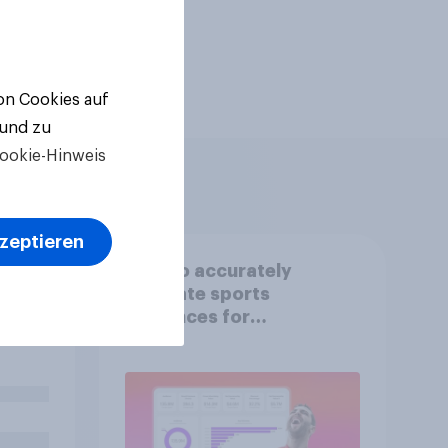
von Cookies auf
 und zu
ookie-Hinweis
kzeptieren
e
How to accurately
ck?
estimate sports
audiences for
sponsorship valuation