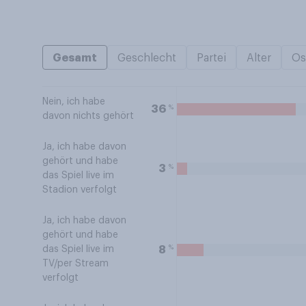
Gesamt
Geschlecht
Partei
Alter
Os
Nein, ich habe
%
36
davon nichts gehört
Ja, ich habe davon
gehört und habe
%
3
das Spiel live im
Stadion verfolgt
Ja, ich habe davon
gehört und habe
%
8
das Spiel live im
TV/per Stream
verfolgt