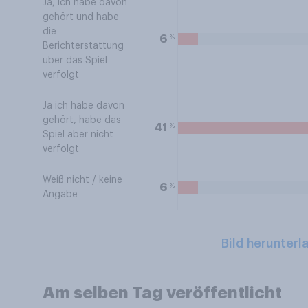
Ja, ich habe davon
gehört und habe
die
%
6
Berichterstattung
über das Spiel
verfolgt
Ja ich habe davon
gehört, habe das
%
41
Spiel aber nicht
verfolgt
Weiß nicht / keine
%
6
Angabe
Bild herunterl
Am selben Tag veröffentlicht