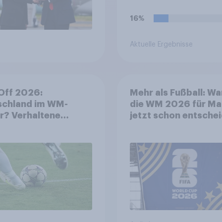
16%
Aktuelle Ergebnisse
Off 2026:
Mehr als Fußball: W
schland im WM-
die WM 2026 für Ma
r? Verhaltene
jetzt schon entsche
eude auf die
ist
ll-
meisterschaft