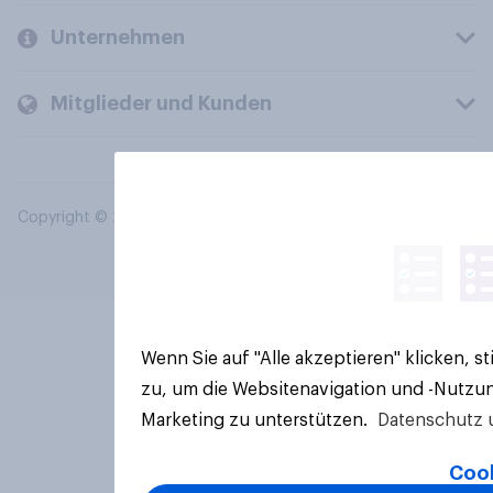
Unternehmen
Mitglieder und Kunden
Copyright © 2026 YouGov PLC. Alle Rechte vorbehalten.
Wenn Sie auf "Alle akzeptieren" klicken, 
zu, um die Websitenavigation und -Nutzun
Marketing zu unterstützen.
Datenschutz 
Cook