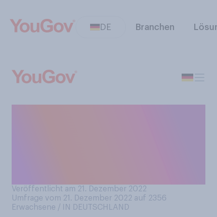
DE
Branchen
Lösu
Haben Sie in der diesjährigen
(Vor‑)Weihnachtszeit Geld
an Wohltätigkeits- oder
Hilfsorganisationen
gespendet?
Veröffentlicht am 21. Dezember 2022
Umfrage vom 21. Dezember 2022 auf 2356
Erwachsene / IN DEUTSCHLAND