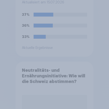
eingeladen oder diese
Aktualisiert am 15.07.2026
bezahlt, weil die Person sich
die Kosten sonst nicht hätte
37%
leisten können? Bitte wählen
Sie alles Zutreffende aus.
36%
23%
Aktuelle Ergebnisse
Neutralitäts- und
Ernährungsinitiative: Wie will
die Schweiz abstimmen?