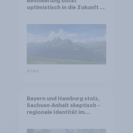
Bevölkerung blickt
optimistisch in die Zukunft –
Sorgen betreffen vor allem
Gesundheitswesen und
Altersvorsorge
Artikel
Bayern und Hamburg stolz,
Sachsen-Anhalt skeptisch –
regionale Identität im
Vergleich +++ Verbundenheit
mit Europa im Osten am
geringsten