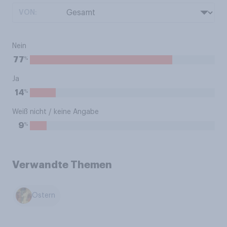
VON:
Nein
%
77
Ja
%
14
Weiß nicht / keine Angabe
%
9
Verwandte Themen
Ostern