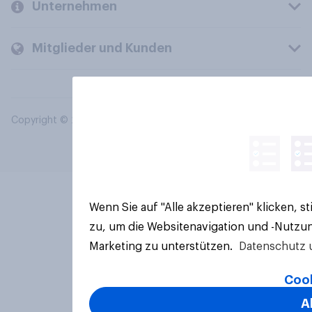
Unternehmen
Mitglieder und Kunden
Copyright © 2026 YouGov PLC. Alle Rechte vorbehalten.
Wenn Sie auf "Alle akzeptieren" klicken, 
zu, um die Websitenavigation und -Nutzun
Marketing zu unterstützen.
Datenschutz 
Cook
A