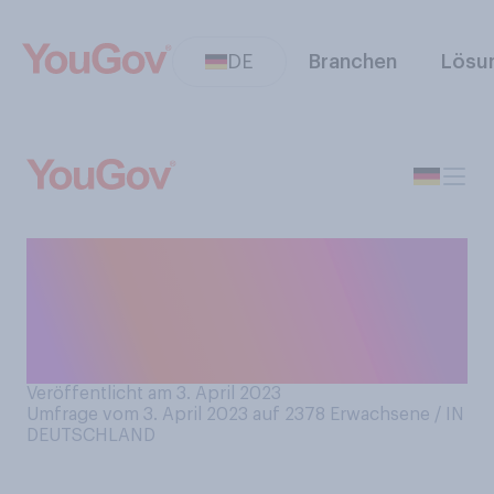
DE
Branchen
Lösu
Planen Sie, an Karfreitag und
/ oder zu Ostern in die Kirche
zu gehen bzw. einen
Gottesdienst zu besuchen?
Veröffentlicht am 3. April 2023
Umfrage vom 3. April 2023 auf 2378
Erwachsene / IN
DEUTSCHLAND