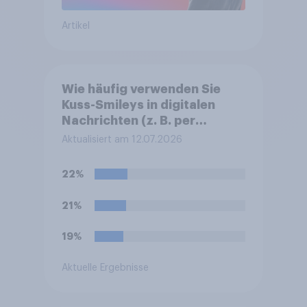
Artikel
Wie häufig verwenden Sie
Kuss-Smileys in digitalen
Nachrichten (z. B. per
WhatsApp, SMS oder E-
Aktualisiert am 12.07.2026
Mail)?
22%
21%
19%
Aktuelle Ergebnisse