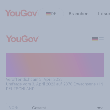
DE
Branchen
Lösu
Welcher Aussage stimmen
Sie bezogen auf den Chatbot
ChatGPT eher zu?
Veröffentlicht am 3. April 2023
Umfrage vom 3. April 2023 auf 2378
Erwachsene / IN
DEUTSCHLAND
VON: