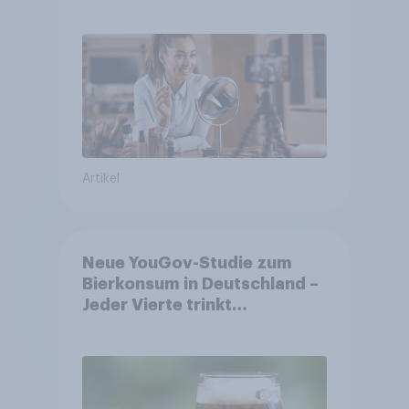
Shopper
Artikel
Neue YouGov-Studie zum
Bierkonsum in Deutschland –
Jeder Vierte trinkt
wöchentlich alkoholhaltiges
Bier, Alkoholfreies Bier
wächst um über 23 Prozent