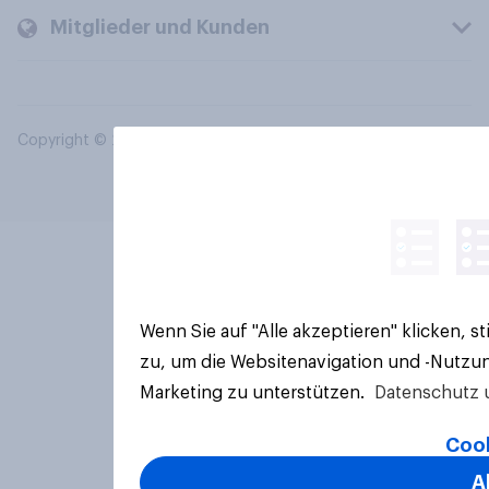
Mitglieder und Kunden
Copyright © 2026 YouGov PLC. Alle Rechte vorbehalten.
Wenn Sie auf "Alle akzeptieren" klicken, 
zu, um die Websitenavigation und -Nutzun
Marketing zu unterstützen.
Datenschutz 
Cook
A