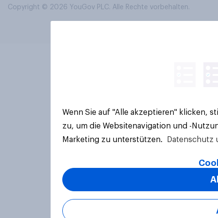
Copyright © 2026 YouGov PLC. Alle Rechte vorbehalten.
Wenn Sie auf "Alle akzeptieren" klicken, 
zu, um die Websitenavigation und -Nutzun
Marketing zu unterstützen.
Datenschutz 
Cook
A