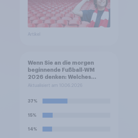
Artikel
Wenn Sie an die morgen
beginnende Fußball-WM
2026 denken: Welches
Gefühl beschreibt Ihre
Aktualisiert am 10.06.2026
persönliche Stimmung
derzeit am besten?
37%
15%
14%