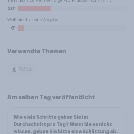
Trifft nicht zu – ich verfolge Profi-Fußball nicht im TV
%
30
Weiß nicht / keine Angabe
%
6
Verwandte Themen
Fußball
Am selben Tag veröffentlicht
Wie viele Schritte gehen Sie im
Durchschnitt pro Tag? Wenn Sie es nicht
wissen, geben Sie bitte eine Schätzung ab.