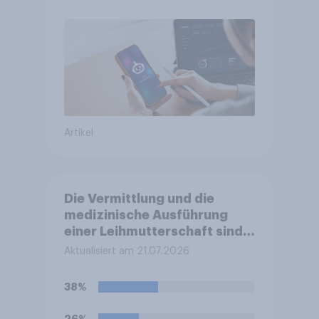
Suchmaschinen weiterhin
führend
Artikel
Die Vermittlung und die
medizinische Ausführung
einer Leihmutterschaft sind
in Deutschland anders als in
Aktualisiert am 21.07.2026
einigen anderen Ländern
verboten. Wie stehen Sie zu
38%
diesem Verbot?