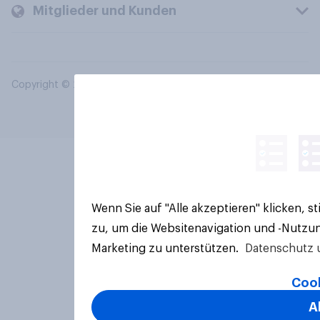
Mitglieder und Kunden
Copyright © 2026 YouGov PLC. Alle Rechte vorbehalten.
Wenn Sie auf "Alle akzeptieren" klicken, 
zu, um die Websitenavigation und -Nutzun
Marketing zu unterstützen.
Datenschutz 
Cook
A