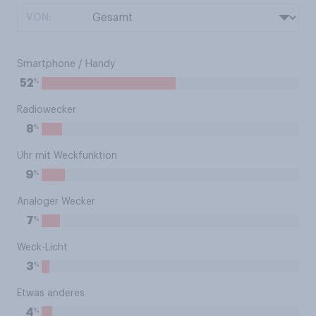
VON:
Smartphone / Handy
%
52
Radiowecker
%
8
Uhr mit Weckfunktion
%
9
Analoger Wecker
%
7
Weck-Licht
%
3
Etwas anderes
%
4