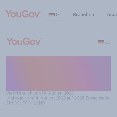
DE
Branchen
Lösu
Welches der folgenden
Geräte nutzen Sie am
häufigsten, um sich wecken
zu lassen?
Veröffentlicht am 14. August 2023
Umfrage vom 14. August 2023 auf 3026
Erwachsene
/ IN DEUTSCHLAND