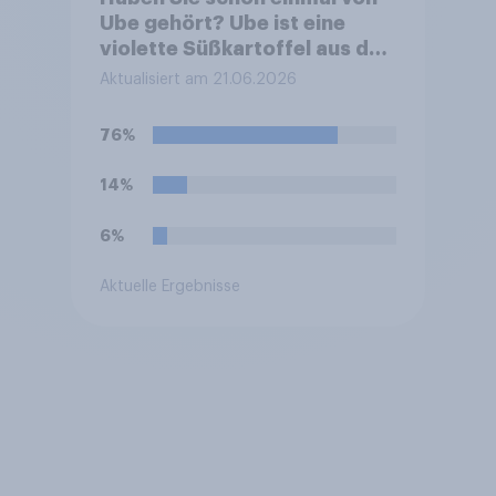
Ube gehört? Ube ist eine
violette Süßkartoffel aus den
Philippinen, die häufig zum
Aktualisiert am 21.06.2026
Färben und Aromatisieren
von Süßspeisen verwendet
76%
wird.
14%
6%
Aktuelle Ergebnisse