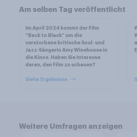
Am selben Tag veröffentlicht
Im April 2024 kommt der Film
W
“Back to Black” um die
W
verstorbene britische Soul- und
a
Jazz-Sängerin Amy Winehouse in
E
die Kinos. Haben Sie Interesse
daran, den Film zu schauen?
Siehe Ergebnisse
S
Weitere Umfragen anzeigen