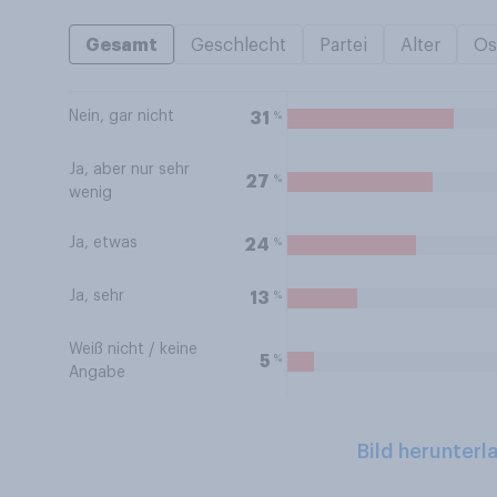
Gesamt
Geschlecht
Partei
Alter
Os
Nein, gar nicht
%
31
Ja, aber nur sehr
%
27
wenig
Ja, etwas
%
24
Ja, sehr
%
13
Weiß nicht / keine
%
5
Angabe
Bild herunterl