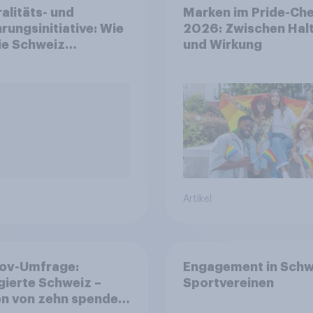
alitäts- und
Marken im Pride-Ch
rungsinitiative: Wie
2026: Zwischen Hal
die Schweiz
und Wirkung
immen?
Artikel
ov-Umfrage:
Engagement in Schw
ierte Schweiz –
Sportvereinen
n von zehn spenden,