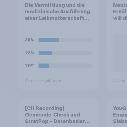
Die Vermittlung und die
Neutr
medizinische Ausführung
Ernäh
einer Leihmutterschaft
will 
sind in Deutschland
abst
anders als in einigen
anderen Ländern
38%
verboten. Wie stehen Sie
zu diesem Verbot?
26%
20%
Aktuelle Ergebnisse
Artikel
[CH Recording]
YouG
Gemeinde-Check und
Engag
StratPop – Datenbasierte
Siebe