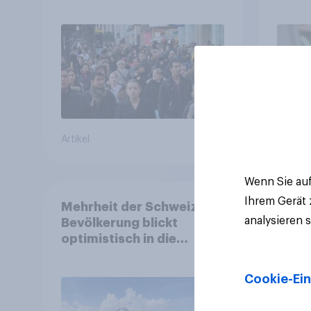
Strategien für
fast 
Gemeinden
freiwi
Artikel
Artikel
Wenn Sie auf
Ihrem Gerät
Mehrheit der Schweizer
analysieren 
Bevölkerung blickt
optimistisch in die
Zukunft – Sorgen
betreffen vor allem
Cookie-Ein
Gesundheitswesen und
Altersvorsorge