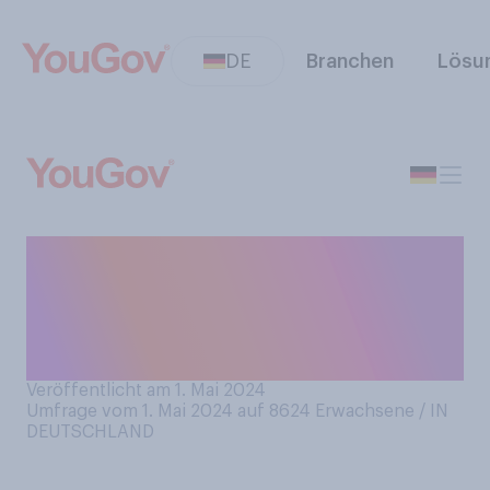
DE
Branchen
Lösu
Wann waren Sie das letzte
Mal touristisch auf Reisen
(Sightseeing, Museen,
Badeurlaub, Wandern etc.)?
Veröffentlicht am 1. Mai 2024
Umfrage vom 1. Mai 2024 auf 8624
Erwachsene / IN
DEUTSCHLAND