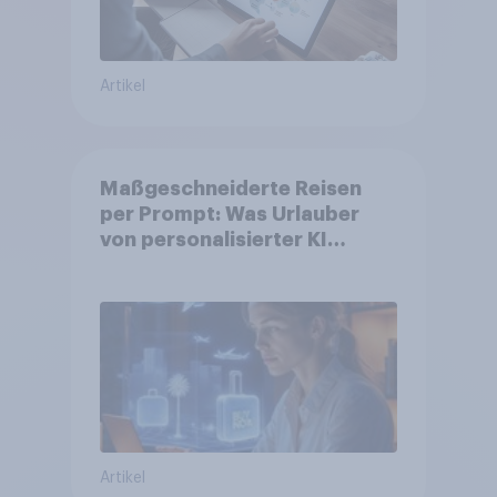
Artikel
Maßgeschneiderte Reisen
per Prompt: Was Urlauber
von personalisierter KI
erwarten, und welche KI-
Tools bei der Reiseplanung
bereits genutzt werden
Artikel