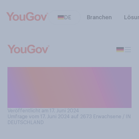
DE
Branchen
Lösu
Wie gut, wenn überhaupt,
könnten Sie beschreiben,
was am 17. Juni 1953 in
Ost‑Berlin passiert ist?
Veröffentlicht am 17. Juni 2024
Umfrage vom 17. Juni 2024 auf 2673
Erwachsene / IN
DEUTSCHLAND