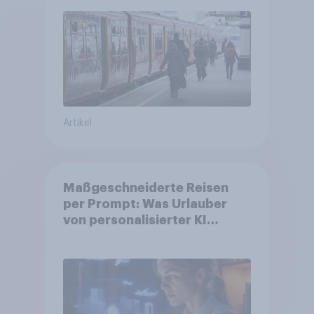
längeren Strecken vom Auto
auf öffentliche
Verkehrsmittel um
Artikel
Maßgeschneiderte Reisen
per Prompt: Was Urlauber
von personalisierter KI
erwarten, und welche KI-
Tools bei der Reiseplanung
bereits genutzt werden