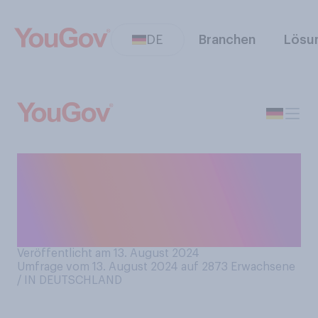
DE
Branchen
Lösu
Haben Sie schon einmal ein
KI‑Programm, zum Beispiel
ChatGPT, genutzt, um einen
Text zu verfassen?
Veröffentlicht am 13. August 2024
Umfrage vom 13. August 2024 auf 2873
Erwachsene
/ IN DEUTSCHLAND