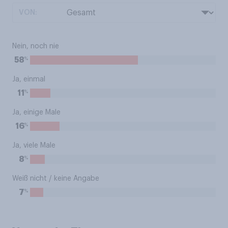
VON:
Nein, noch nie
%
58
Ja, einmal
%
11
Ja, einige Male
%
16
Ja, viele Male
%
8
Weiß nicht / keine Angabe
%
7