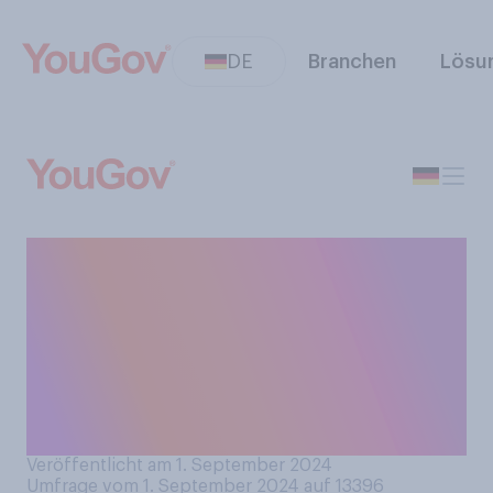
DE
Branchen
Lösu
Wie oft, wenn überhaupt,
schauen Sie auf den Kanälen
von Social‑Media-
Influencern nach
Empfehlungen für Ihre
Einkäufe?
Veröffentlicht am 1. September 2024
Umfrage vom 1. September 2024 auf 13396