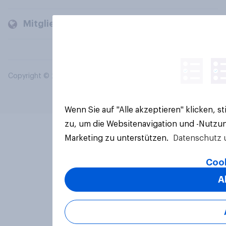
Mitglieder und Kunden
Copyright © 2026 YouGov PLC. Alle Rechte vorbehalten.
Wenn Sie auf "Alle akzeptieren" klicken, 
zu, um die Websitenavigation und -Nutzun
Marketing zu unterstützen.
Datenschutz 
Cook
A