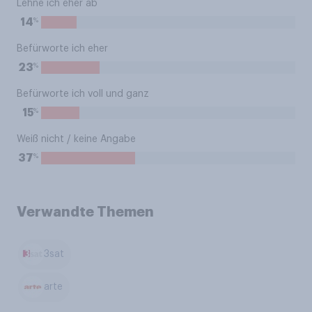
Lehne ich eher ab
%
14
Befürworte ich eher
%
23
Befürworte ich voll und ganz
%
15
Weiß nicht / keine Angabe
%
37
Verwandte Themen
3sat
arte