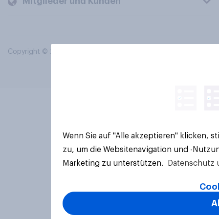
Mitglieder und Kunden
Copyright © 2026 YouGov PLC. Alle Rechte vorbehalten.
Wenn Sie auf "Alle akzeptieren" klicken, 
zu, um die Websitenavigation und -Nutzun
Marketing zu unterstützen.
Datenschutz 
Cook
A