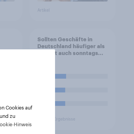
Artikel
Sollten Geschäfte in
Deutschland häufiger als
on den
derzeit auch sonntags
mu,
öffnen dürfen?
n)
oder
26%
en im
ige
24%
 wie
24%
von Cookies auf
rch
ern?
 und zu
Aktuelle Ergebnisse
ookie-Hinweis