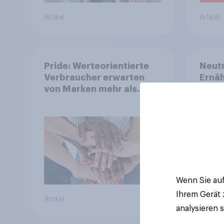
Artikel
Artikel
Pride: Werteorientierte
Neutr
Verbraucher erwarten
Ernäh
von Marken mehr als
will 
Symbolik
abst
Wenn Sie auf
Ihrem Gerät
Artikel
Artikel
analysieren 