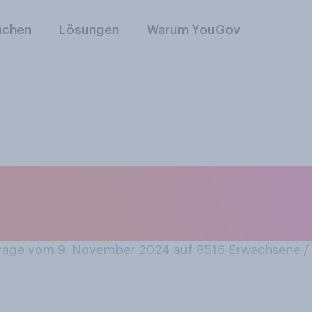
nchen
Lösungen
Warum YouGov
 ist Singles Day. H
hört?
age vom 9. November 2024 auf 8516
Erwachsene 