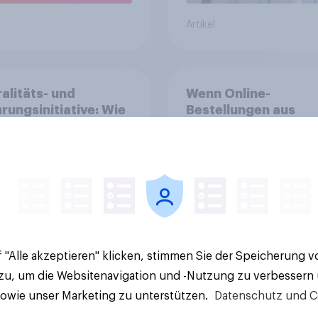
Artikel
alitäts- und
Wenn Online-
rungsinitiative: Wie
Bestellungen aus
die Schweiz
Drittstaaten (z. B. v
immen?
Online-Händlern Te
AliExpress oder Shei
künftig durch Zoll- 
40%
Bearbeitungsgebühr
Durchschnitt um ein
16%
Euro teurer würden,
würde sich Ihr
14%
 "Alle akzeptieren" klicken, stimmen Sie der Speicherung 
Kaufverhalten dadu
voraussichtlich änd
 zu, um die Websitenavigation und -Nutzung zu verbessern
Aktuelle Ergebnisse
sowie unser Marketing zu unterstützen.
Datenschutz und C