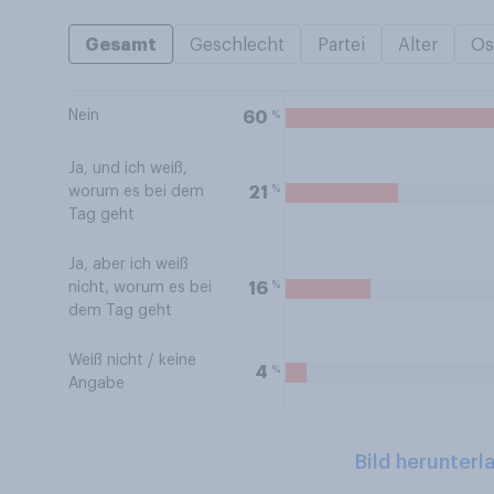
Gesamt
Geschlecht
Partei
Alter
Os
Nein
%
60
Ja, und ich weiß,
%
21
worum es bei dem
Tag geht
Ja, aber ich weiß
%
16
nicht, worum es bei
dem Tag geht
Weiß nicht / keine
%
4
Angabe
Bild herunterl