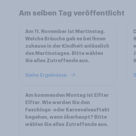
Am selben Tag veröffentlicht
Am 11. November ist Martinstag.
D
Welche Bräuche gab es bei Ihnen
S
zuhause in der Kindheit anlässlich
w
des Martinstages. Bitte wählen
J
Sie alles Zutreffende aus.
S
Siehe Ergebnisse
S
Am kommenden Montag ist Elfter
Elfter. Wie werden Sie den
Faschings- oder Karnevalsauftakt
begehen, wenn überhaupt? Bitte
wählen Sie alles Zutreffende aus.