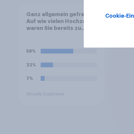
Ganz allgemein gefragt:
Cookie-Ein
Auf wie vielen Hochzeiten
waren Sie bereits zu
Gast?
58%
22%
7%
Aktuelle Ergebnisse