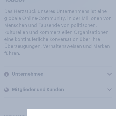
Das Herzstück unseres Unternehmens ist eine
globale Online-Community, in der Millionen von
Menschen und Tausende von politischen,
kulturellen und kommerziellen Organisationen
eine kontinuierliche Konversation über ihre
Überzeugungen, Verhaltensweisen und Marken
führen.
Unternehmen
Mitglieder und Kunden