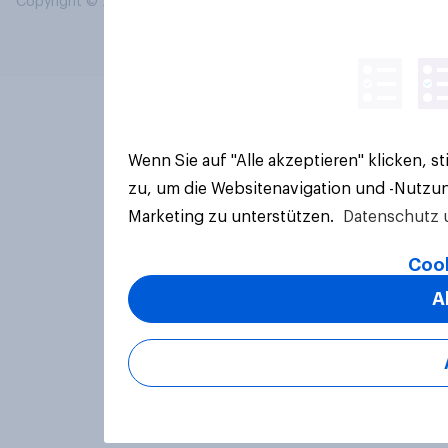
Copyright © 2026 YouGov PLC. Alle Rechte vorbehalten.
Wenn Sie auf "Alle akzeptieren" klicken, 
zu, um die Websitenavigation und -Nutzun
Marketing zu unterstützen.
Datenschutz 
Cook
A