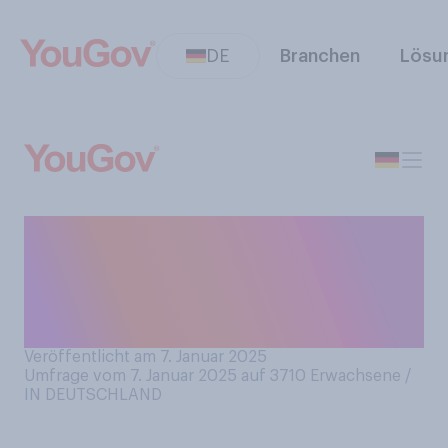
DE
Branchen
Lösu
Wann haben Sie Ihren
Weihnachtsbaum abgebaut
und ggf. entsorgt bzw.
planen dies zu tun?
Veröffentlicht am 7. Januar 2025
Umfrage vom 7. Januar 2025 auf 3710
Erwachsene /
IN DEUTSCHLAND