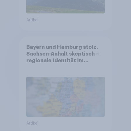
Artikel
Bayern und Hamburg stolz,
Sachsen-Anhalt skeptisch –
regionale Identität im
Vergleich +++ Verbundenheit
mit Europa im Osten am
geringsten
Artikel