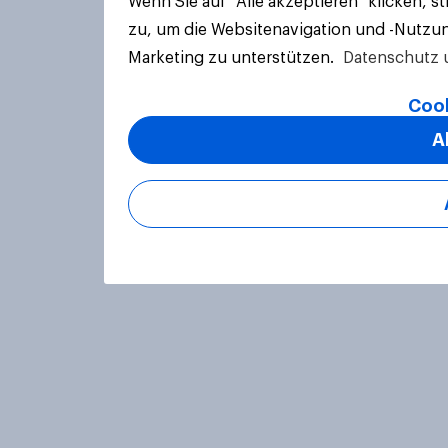
Wenn Sie auf "Alle akzeptieren" klicken, 
zu, um die Websitenavigation und -Nutzun
Marketing zu unterstützen.
Datenschutz 
Cook
A