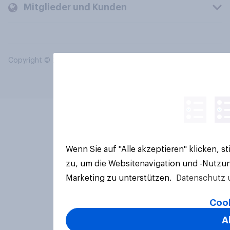
Mitglieder und Kunden
Copyright © 2026 YouGov PLC. Alle Rechte vorbehalten.
Wenn Sie auf "Alle akzeptieren" klicken, 
zu, um die Websitenavigation und -Nutzun
Marketing zu unterstützen.
Datenschutz 
Cook
A