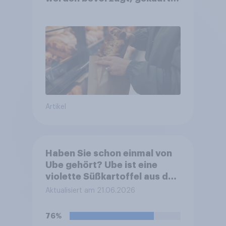
wird dennoch häufiger bei
SB-Backstationen
Artikel
Haben Sie schon einmal von
Ube gehört? Ube ist eine
violette Süßkartoffel aus den
Philippinen, die häufig zum
Aktualisiert am 21.06.2026
Färben und Aromatisieren
von Süßspeisen verwendet
76%
wird.