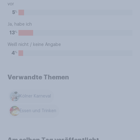
vor
%
5
Ja, habe ich
%
13
Weiß nicht / keine Angabe
%
4
Verwandte Themen
Kölner Karneval
Essen und Trinken
Am selben Tag veröffentlicht