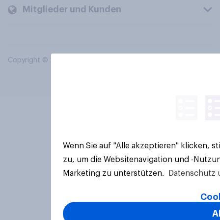
Mitglieder und Kunden
Copyright © 2026 YouGov PLC. Alle Rechte vorbehalten.
Wenn Sie auf "Alle akzeptieren" klicken, 
zu, um die Websitenavigation und -Nutzun
Marketing zu unterstützen.
Datenschutz 
Cook
A