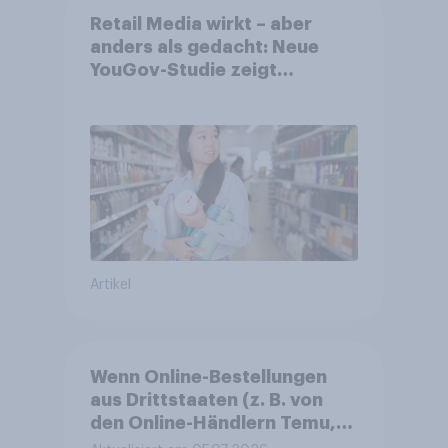
Retail Media wirkt – aber
anders als gedacht: Neue
YouGov-Studie zeigt
erstmals die Shopper-
Perspektive auf Werbung am
Point of Sale
Artikel
Wenn Online-Bestellungen
aus Drittstaaten (z. B. von
den Online-Händlern Temu,
AliExpress oder Shein)