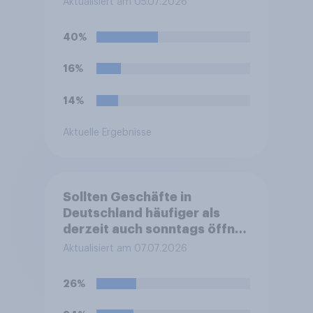
Aktualisiert am 05.07.2026
künftig durch Zoll- oder
Bearbeitungsgebühren im
40%
Durchschnitt um einige Euro
teurer würden, wie würde
16%
sich Ihr Kaufverhalten
dadurch voraussichtlich
14%
ändern?
Aktuelle Ergebnisse
Sollten Geschäfte in
Deutschland häufiger als
derzeit auch sonntags öffnen
dürfen?
Aktualisiert am 07.07.2026
26%