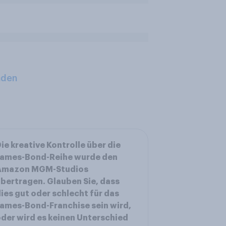
aden
ie kreative Kontrolle über die
James-Bond-Reihe wurde den
Amazon MGM-Studios
bertragen. Glauben Sie, dass
ies gut oder schlecht für das
ames-Bond-Franchise sein wird,
der wird es keinen Unterschied