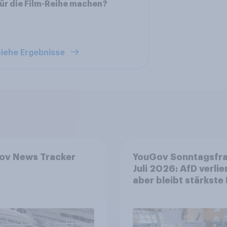
ür die Film-Reihe machen?
iehe Ergebnisse
ov News Tracker
YouGov Sonntagsfr
Juli 2026: AfD verlier
aber bleibt stärkste 
+++ Großes Bedürfn
nach Reformen in de
Bevölkerung