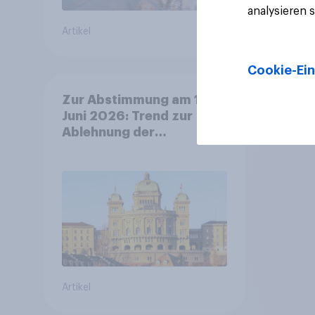
analysieren 
Artikel
Artikel
Cookie-Ein
Zur Abstimmung am 14.
Juni 2026: Trend zur
Ablehnung der
Bevölkerungsobergrenze
verstetigt sich, Chancen
für Annahme des
Zivildienstgesetz sinken
Artikel