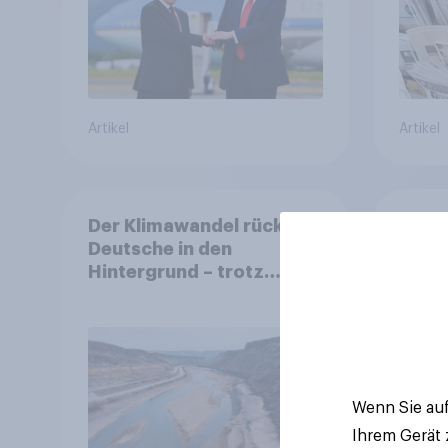
Artikel
Artikel
Der Klimawandel rückt für
Stabi
Deutsche in den
Stand
Hintergrund – trotz
den 
stabiler Überzeugung
Finan
Bevöl
Debat
Regul
Gros
Wenn Sie auf
Ihrem Gerät