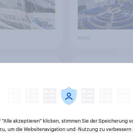
Artikel
lität oder
YouGov Sonntagsfra
ortattraktivität für
AfD baut Vorsprung
Schweizer
+++ CDU/CSU und SPD
zplatz? Wo die
historisch niedrig +
kerung in der
Bürgerinnen und Bür
te um die
wünschen sich Fußba
ierung von
WM ohne Politik
sbanken steht
 "Alle akzeptieren" klicken, stimmen Sie der Speicherung 
 zu, um die Websitenavigation und -Nutzung zu verbessern