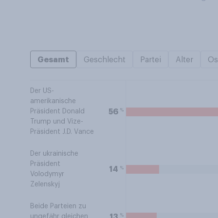
Gesamt
Geschlecht
Partei
Alter
Os
Der US-
amerikanische
%
56
Präsident Donald
Trump und Vize-
Präsident J.D. Vance
Der ukrainische
Präsident
%
14
Volodymyr
Zelenskyj
Beide Parteien zu
%
13
ungefähr gleichen