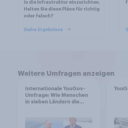
in die Infrastruktur einzurichten.
f
Halten Sie diese Pläne für richtig
oder falsch?
Siehe Ergebnisse
S
Weitere Umfragen anzeigen
Internationale YouGov-
YouG
Umfrage: Wie Menschen
in sieben Ländern die
Rolle der USA, globale
Machtverschiebungen,
Bedrohungen und
Bündnisse bewerten