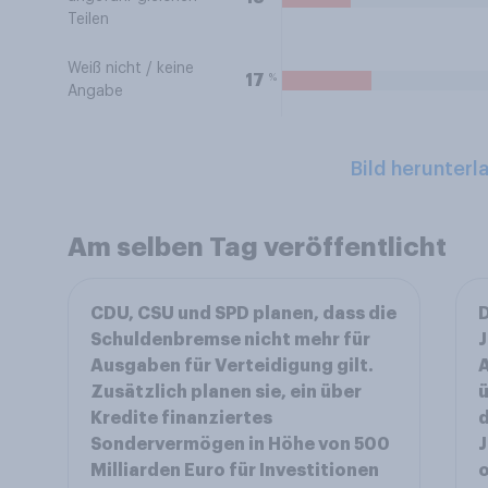
Teilen
Weiß nicht / keine
%
17
Angabe
Bild herunterl
Am selben Tag veröffentlicht
CDU, CSU und SPD planen, dass die
D
Schuldenbremse nicht mehr für
Ausgaben für Verteidigung gilt.
Zusätzlich planen sie, ein über
ü
Kredite finanziertes
d
Sondervermögen in Höhe von 500
J
Milliarden Euro für Investitionen
o