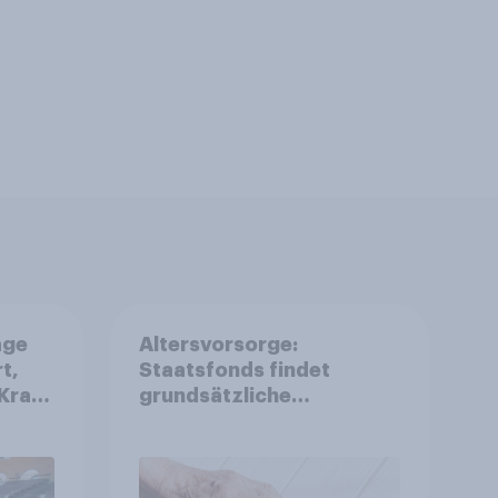
age
Altersvorsorge:
t,
Staatsfonds findet
Kraft
grundsätzliche
is
Zustimmung - Vertrauen,
r
Kosten und Sicherheit
entscheiden über die
Akzeptanz