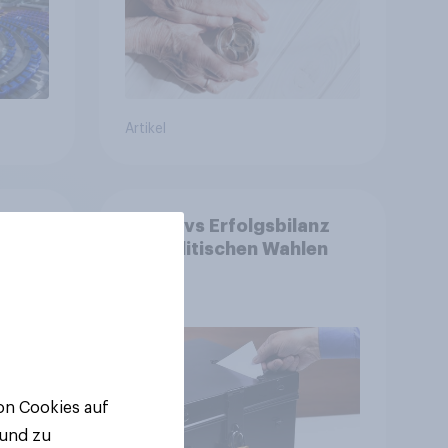
Artikel
ge:
YouGovs Erfolgsbilanz
 aus
bei politischen Wahlen
++
ger
ll-
von Cookies auf
 und zu