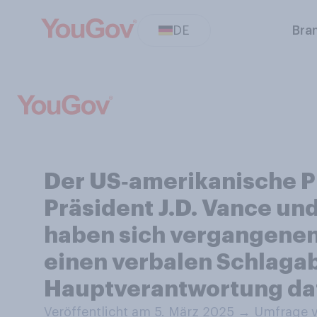
DE
Bra
Der US‑amerikanische P
Präsident J.D. Vance un
haben sich vergangenen 
einen verbalen Schlagab
Hauptverantwortung dafü
Veröffentlicht am 5. März 2025
→
Umfrage v