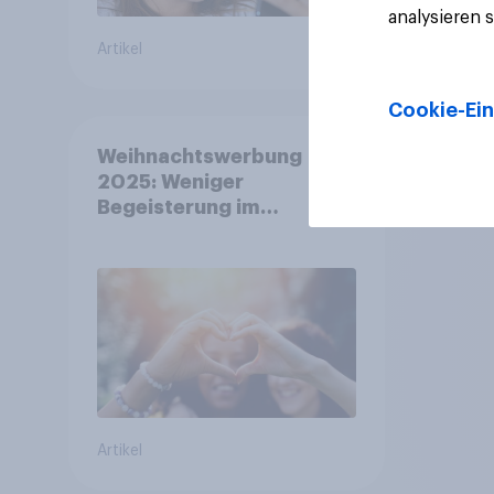
analysieren 
Artikel
Artikel
Cookie-Ein
Weihnachtswerbung
2025: Weniger
Begeisterung im
Durchschnitt, deutlich
mehr bei Top-Kampagnen
+++ Amazon führt
Ranking der aktuellen
Werbelieblinge an
Artikel