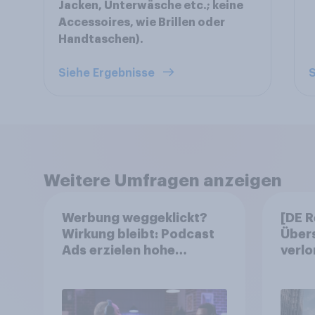
Jacken, Unterwäsche etc.; keine
Accessoires, wie Brillen oder
Handtaschen).
Siehe Ergebnisse
S
Weitere Umfragen anzeigen
Werbung weggeklickt?
[DE R
Wirkung bleibt: Podcast
Übers
Ads erzielen hohe
verlo
Konversion trotz Skip-
Werb
Möglichkeit
Kons