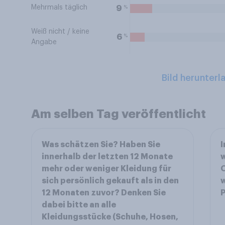
Mehrmals täglich
%
9
Weiß nicht / keine
%
6
Angabe
Bild herunterl
Am selben Tag veröffentlicht
Was schätzen Sie? Haben Sie
I
innerhalb der letzten 12 Monate
w
mehr oder weniger Kleidung für
O
sich persönlich gekauft als in den
w
12 Monaten zuvor? Denken Sie
P
dabei bitte an alle
Kleidungsstücke (Schuhe, Hosen,