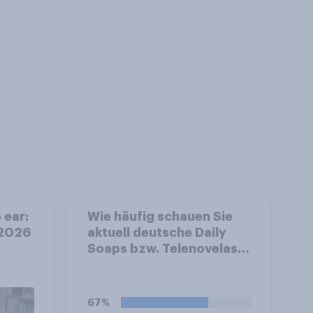
 ear:
Wie häufig schauen Sie
 2026
aktuell deutsche Daily
Soaps bzw. Telenovelas,
z. B. „Gute Zeiten,
schlechte Zeiten
(GZSZ)“, „Alles was
67%
zählt“, „Unter uns“ oder