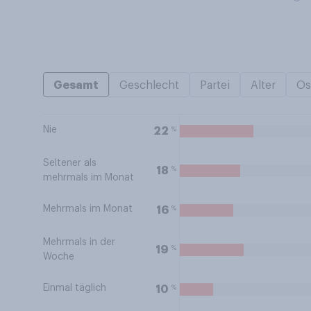
Gesamt
Geschlecht
Partei
Alter
Os
Nie
%
22
Seltener als
%
18
mehrmals im Monat
Mehrmals im Monat
%
16
Mehrmals in der
%
19
Woche
Einmal täglich
%
10