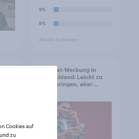
„Sturm der Liebe“?
9%
8%
Aktuelle Ergebnisse
nnen
Podcast-Werbung in
 –
Deutschland: Leicht zu
ereit
überspringen, aber
he zu
weniger störend
von Cookies auf
 und zu