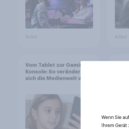
Artikel
Artikel
Vom Tablet zur Gaming-
Der L
Konsole: So verändert
2026
sich die Medienwelt von
auf V
Kindern zwischen 3 und
aufm
13 Jahren
wo si
Wenn Sie auf
Ihrem Gerät