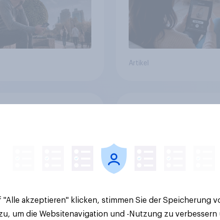
Artikel
ive-Event-Markt
Musikfestivals gewi
: Wie Verbraucher
weiter an Beliebtheit
eranstaltungen
Warum Stammfans b
erksam werden und
sind, tief in die Tasc
e Tickets kaufen
greifen
 "Alle akzeptieren" klicken, stimmen Sie der Speicherung 
 zu, um die Websitenavigation und -Nutzung zu verbessern