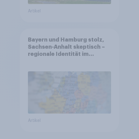
Artikel
Bayern und Hamburg stolz,
Sachsen-Anhalt skeptisch –
regionale Identität im
Vergleich +++ Verbundenheit
mit Europa im Osten am
geringsten
Artikel