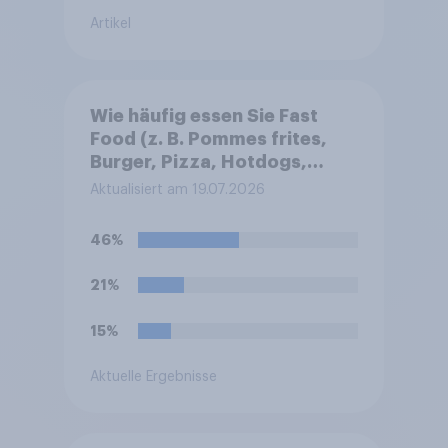
Artikel
Wie häufig essen Sie Fast
Food (z. B. Pommes frites,
Burger, Pizza, Hotdogs,
Chicken Nuggets oder
Aktualisiert am 19.07.2026
Döner)?
46%
21%
15%
Aktuelle Ergebnisse