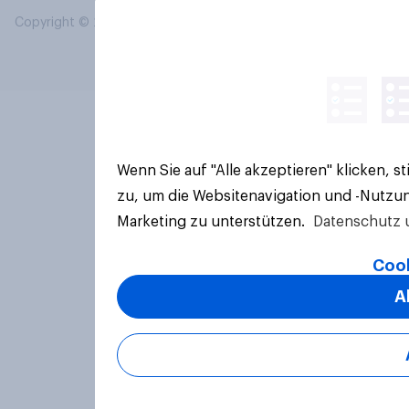
Copyright © 2026 YouGov PLC. Alle Rechte vorbehalten.
Wenn Sie auf "Alle akzeptieren" klicken, 
zu, um die Websitenavigation und -Nutzun
Marketing zu unterstützen.
Datenschutz 
Cook
A