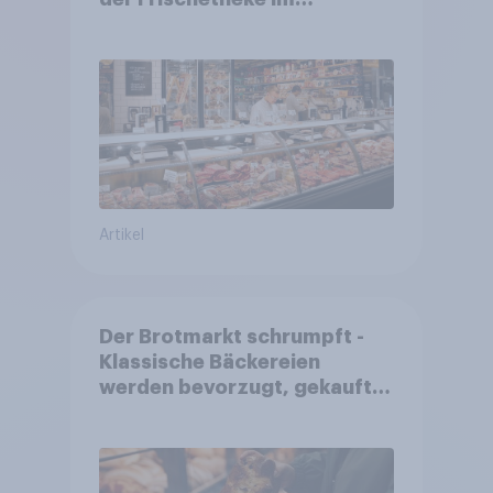
Lebensmitteleinzelhandel
wandelt
Artikel
Der Brotmarkt schrumpft -
Klassische Bäckereien
werden bevorzugt, gekauft
wird dennoch häufiger bei
SB-Backstationen