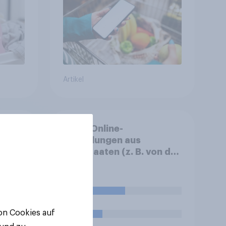
Artikel
Wenn Online-
 und
Bestellungen aus
ere
Drittstaaten (z. B. von den
Online-Händlern Temu,
AliExpress oder Shein)
künftig durch Zoll- oder
40%
Bearbeitungsgebühren im
Durchschnitt um einige
von Cookies auf
16%
Euro teurer würden, wie