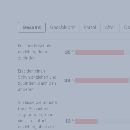
Gesamt
Geschlecht
Partei
Alter
Os
Erst beide Schuhe
%
35
anziehen, dann
zubinden
Erst den einen
Schuh anziehen und
%
38
zubinden, dann den
anderen
Ich lasse die Schuhe
beim Ausziehen
zugebunden, kann
%
16
sie also einfach
anziehen, ohne die