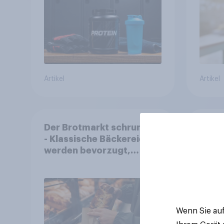
unsic
Artikel
Artikel
Der Brotmarkt schrumpft
Neue 
- Klassische Bäckereien
Co.: 
werden bevorzugt,
würd
gekauft wird dennoch
Preis
häufiger bei SB-
zurü
Backstationen
Wenn Sie auf