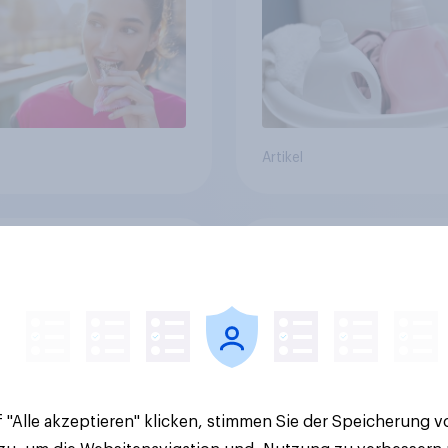
heren Zeiten
Strahlkraft
Artikel
Zölle für Temu &
Temu ist doppelt so
Jeder zweite Käufer
relevant wie Shein –
e bei
hat eine deutlich ält
aufschlägen
Kernzielgruppe
ckhaltender werden
 "Alle akzeptieren" klicken, stimmen Sie der Speicherung 