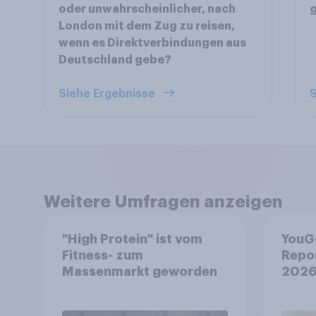
oder unwahrscheinlicher, nach
g
London mit dem Zug zu reisen,
wenn es Direktverbindungen aus
Deutschland gebe?
Siehe Ergebnisse
S
Weitere Umfragen anzeigen
"High Protein" ist vom
YouG
Fitness- zum
Repo
Massenmarkt geworden
2026
treff
Entsc