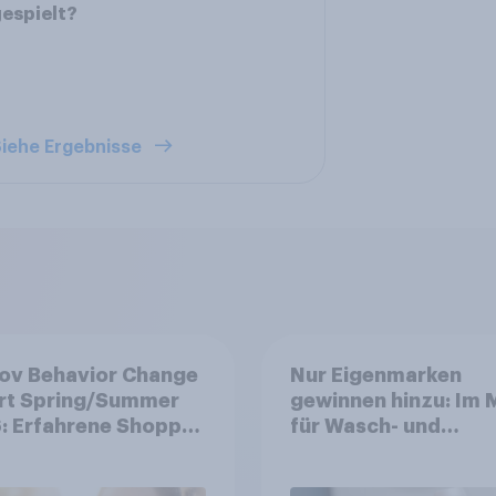
espielt?
iehe Ergebnisse
ov Behavior Change
Nur Eigenmarken
rt Spring/Summer
gewinnen hinzu: Im 
: Erfahrene Shopper
für Wasch- und
en smarte
Reinigungsmittel
heidungen in
verlieren Marken an