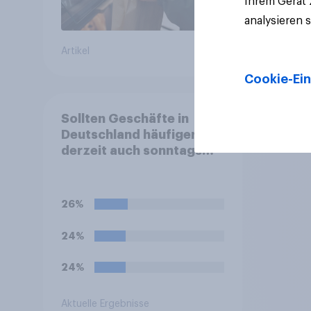
Ihrem Gerät
analysieren 
Artikel
Artikel
Cookie-Ein
Sollten Geschäfte in
Deutschland häufiger als
derzeit auch sonntags
öffnen dürfen?
26%
24%
24%
Aktuelle Ergebnisse