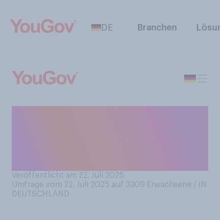
DE
Branchen
Lösu
Wie bewerten Sie persönlich
den Handyempfang bzw. die
Netzabdeckung in
Deutschland?
Veröffentlicht am 22. Juli 2025
Umfrage vom 22. Juli 2025 auf 3309
Erwachsene / IN
DEUTSCHLAND