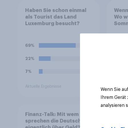
Haben Sie schon einmal
Wenn 
als Tourist das Land
Wo wü
Luxemburg besucht?
Somm
verb
69%
61%
22%
14%
7%
7%
Aktuelle Ergebnisse
Aktuell
Wenn Sie auf
Ihrem Gerät
analysieren 
Finanz-Talk: Mit wem
sprechen die Deutschen
eigentlich über Geld?