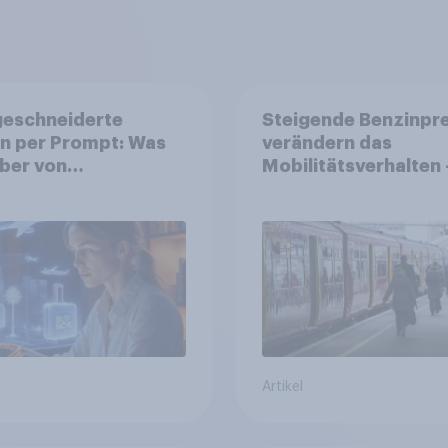
eschneiderte
Steigende Benzinpre
n per Prompt: Was
verändern das
ber von
Mobilitätsverhalten 
nalisierter KI
Deutsche steigen be
ten, und welche KI-
längeren Strecken 
 bei der
Auto auf öffentliche
planung bereits
Verkehrsmittel um
tzt werden
Artikel