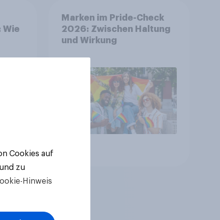
Marken im Pride-Check
: Wie
2026: Zwischen Haltung
und Wirkung
Artikel
von Cookies auf
 und zu
ookie-Hinweis