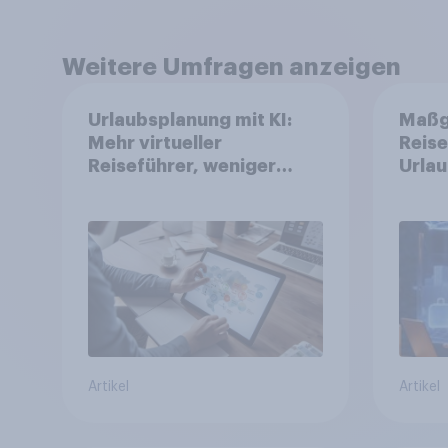
Weitere Umfragen anzeigen
Urlaubsplanung mit KI:
Maßg
Mehr virtueller
Reise
Reiseführer, weniger
Urlau
Buchungsagent
perso
erwar
Tools
Reise
genu
Artikel
Artikel