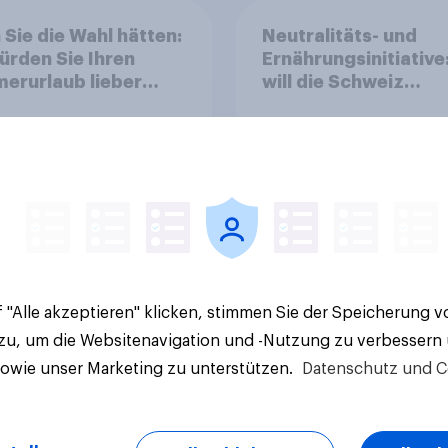
Sie die Wahl hätten:
Neutralitäts- und
rden Sie Ihren
Ernährungsinitiative
erurlaub lieber
will die Schweiz
ringen
abstimmen?
e Ergebnisse
Artikel
 "Alle akzeptieren" klicken, stimmen Sie der Speicherung 
 zu, um die Websitenavigation und -Nutzung zu verbessern
sowie unser Marketing zu unterstützen.
Datenschutz und C