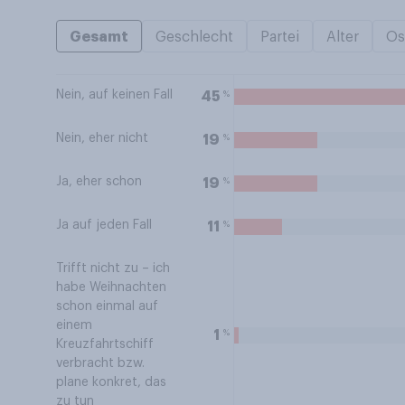
Gesamt
Geschlecht
Partei
Alter
Os
Nein, auf keinen Fall
%
45
Nein, eher nicht
%
19
Ja, eher schon
%
19
Ja auf jeden Fall
%
11
Trifft nicht zu – ich
habe Weihnachten
schon einmal auf
einem
%
1
Kreuzfahrtschiff
verbracht bzw.
plane konkret, das
zu tun